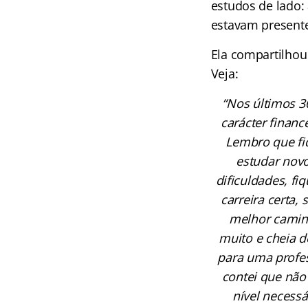
estudos de lado:
estavam present
Ela compartilhou
Veja:
“Nos últimos 3
carácter finan
Lembro que fi
estudar novo
dificuldades, fi
carreira certa,
melhor caminh
muito e cheia 
para uma profe
contei que não
nível necess