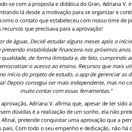
ndo-se com a proposta e didática do Gran, Adriana V. i
ntrando lá desde a motivação para se organizar e con
s, como o contato que estabeleceu com nosso time de 
recursos que precisava para a aprovação!
sor de águas. Decidi estudar alguns meses após o iníc
prevendo instabilidade financeira nos próximos anos
a qualidade, de forma ilimitada e, de fato, cumprindo 
ocratizar o acesso ao ensino. Recursos que mais util
o início do projeto de estudo, o app de gerenciar as d
alia! Depois consegui ser mais independente, mas no 
muito contar com essas ferramentas.”
 aprovação, Adriana V. afirma que, apesar de ter sido
sem dúvidas é a realização de um sonho, ela não pre
. Afinal, pretende conquistar uma aprovação que a perm
 pais. Com todo o seu empenho e dedicação, não há 