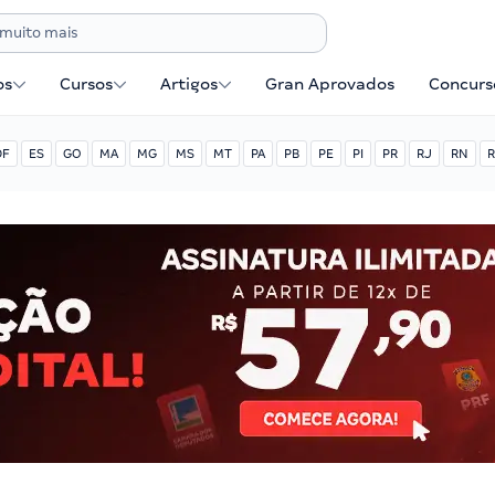
os
Cursos
Artigos
Gran Aprovados
Concurse
DF
ES
GO
MA
MG
MS
MT
PA
PB
PE
PI
PR
RJ
RN
R