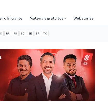
iro Iniciante
Materiais gratuitos
Webstories
O
RR
RS
SC
SE
SP
TO