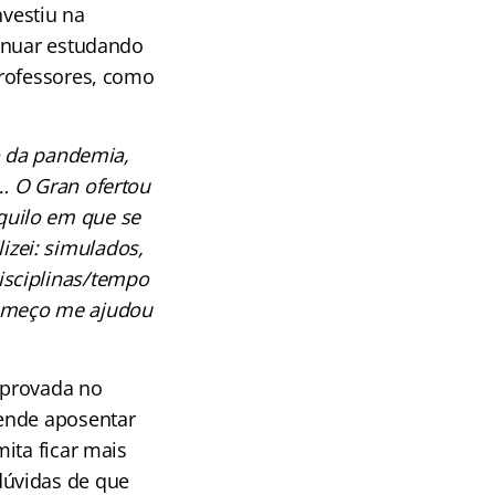
nvestiu na
tinuar estudando
professores, como
io da pandemia,
… O Gran ofertou
aquilo em que se
izei: simulados,
isciplinas/tempo
começo me ajudou
 aprovada no
tende aposentar
ita ficar mais
dúvidas de que