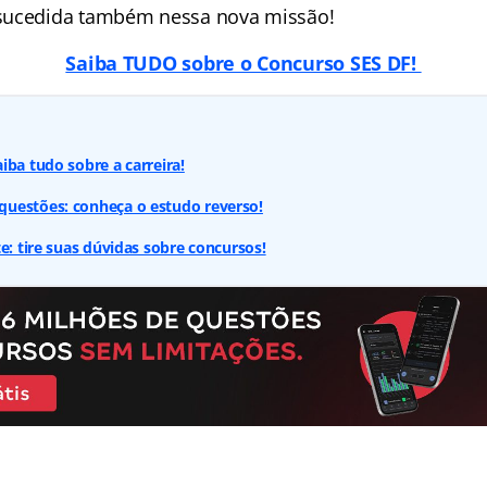
sucedida também nessa nova missão!
Saiba TUDO sobre o Concurso SES DF!
iba tudo sobre a carreira!
uestões: conheça o estudo reverso!
e: tire suas dúvidas sobre concursos!