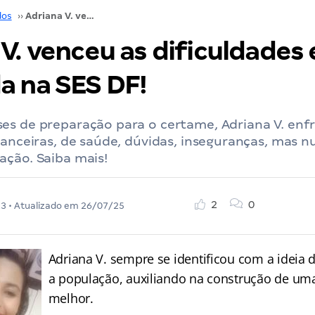
dos
››
Adriana V. venceu as dificuldades e foi aprovada na SES DF!
V. venceu as dificuldades 
a na SES DF!
es de preparação para o certame, Adriana V. enf
nanceiras, de saúde, dúvidas, inseguranças, mas n
ação. Saiba mais!
2
0
23
• Atualizado em
26/07/25
Adriana V. sempre se identificou com a ideia d
a população, auxiliando na construção de um
melhor.