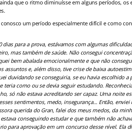
 ainda que o ritmo diminuísse em alguns períodos, os
es.
 conosco um período especialmente difícil e como con
0 dias para a prova, estávamos com algumas dificulda
ceiro, mas também de saúde. Não consegui concentraçã
quei bem abalada emocionalmente e que não consegui
s assuntos e, além disso, tive crise de baixa autoestim
quei duvidando se conseguiria, se eu havia escolhido a p
 se teria como ou se devia seguir estudando. Reconheci
o, só não estava acreditando ser capaz. Uma noite e
desses sentimentos, medo, insegurança… Então, envi
ssora querida do Gran, falei dos meus medos, da minh
 estava conseguindo estudar e que também não achav
ário para aprovação em um concurso desse nível. Ela d