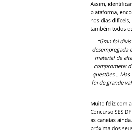
Assim, identifica
plataforma, enco
nos dias difícei
também todos os 
“Gran foi divi
desempregada e 
material de alt
compromete: dem
questões… Mas n
foi de grande v
Muito feliz com a
Concurso SES DF 
as canetas ainda
próxima dos seus