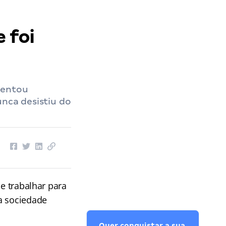
e foi
rentou
unca desistiu do
e trabalhar para
a sociedade
Quer conquistar a sua