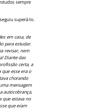
 estudos sempre
seguiu superá-lo.
des em casa, de
o para estudar.
a revisar, nem
a! Diante das
rofissão certa, a
a que esse era o
stava chorando
ei uma mensagem
a autocobrança,
a que estava no
isse que eram