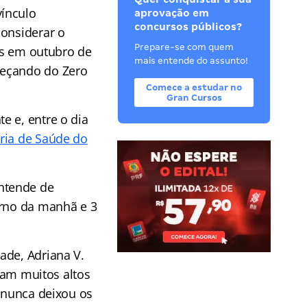
ínculo
aprovação em
concursos públicos?
onsiderar o
Prepare-se com quem
dos em outubro de
mais entende do assunto!
meçando do Zero
Comece a estudar no
Gran Cursos
e e, entre o dia
ria de Saúde do
ntende de
urno da manhã e 3
ade, Adriana V.
iram muitos altos
. nunca deixou os