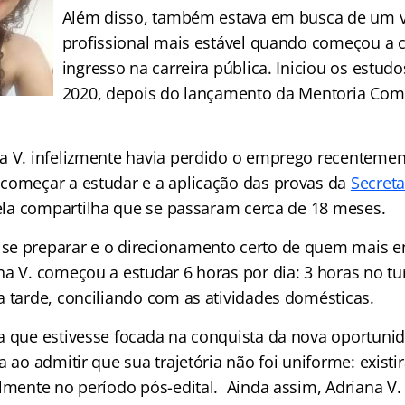
Além disso, também estava em busca de um v
profissional mais estável quando começou a c
ingresso na carreira pública. Iniciou os estu
2020, depois do lançamento da Mentoria Co
a V. infelizmente havia perdido o emprego recentement
começar a estudar e a aplicação das provas da
Secreta
 ela compartilha que se passaram cerca de 18 meses.
se preparar e o direcionamento certo de quem mais e
na V. começou a estudar 6 horas por dia: 3 horas no t
a tarde, conciliando com as atividades domésticas.
a que estivesse focada na conquista da nova oportunid
a ao admitir que sua trajetória não foi uniforme: exist
almente no período pós-edital. Ainda assim, Adriana V