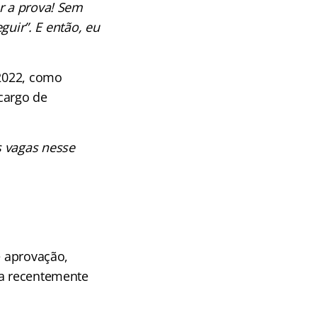
er a prova! Sem
guir”. E então, eu
 2022, como
cargo de
s vagas nesse
e aprovação,
ia recentemente