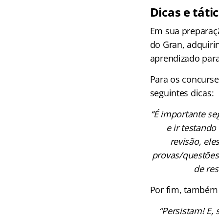
Dicas e táti
Em sua preparaçã
do Gran, adquiri
aprendizado para
Para os concurse
seguintes dicas:
“É importante se
e ir testand
revisão, ele
provas/questões
de res
Por fim, também
“Persistam! E,