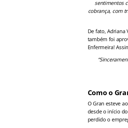
sentimentos co
cobrança, com tra
De fato, Adriana
também foi aprov
Enfermeira! Assi
“Sincerament
Como o Gran
O Gran esteve ao 
desde o início d
perdido o empre