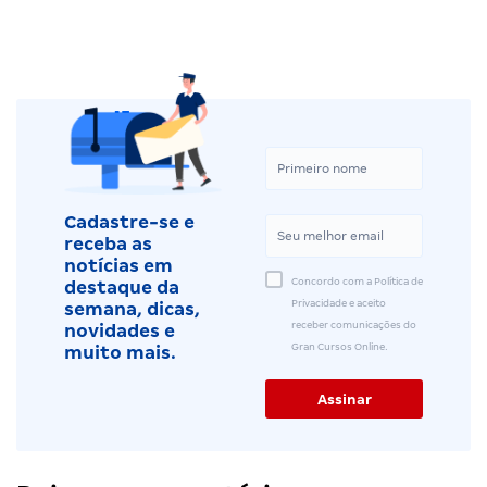
Cadastre-se e
receba as
notícias em
Concordo com a Política de
destaque da
Privacidade e aceito
semana, dicas,
receber comunicações do
novidades e
Gran Cursos Online.
muito mais.