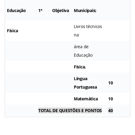
Educação
1ª
Objetiva
Municipais;
Livros técnicos
Física
na
área de
Educação
Física.
Língua
10
0
Portuguesa
Matemática
10
0
TOTAL DE QUESTÕES E PONTOS
40