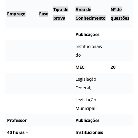
V
Tipo de
Área de
Nº de
Emprego
Fase
p
prova
Conhecimento
questões
q
Publicações
Institucionais
do
MEC;
20
0
Legislação
Federal;
Legislação
Municipal;
Professor
Publicações
40 horas –
Institucionais