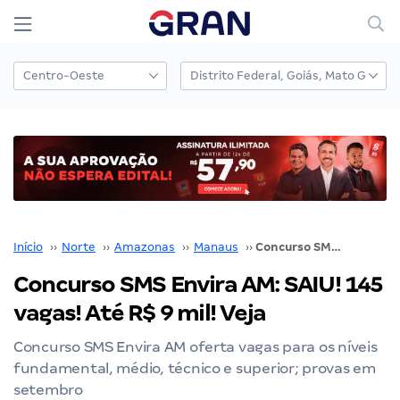
Início
››
Norte
››
Amazonas
››
Manaus
››
Concurso SMS Envira AM: SAIU! 145 vagas! Até R$ 9 mil! Veja
Concurso SMS Envira AM: SAIU! 145
vagas! Até R$ 9 mil! Veja
Concurso SMS Envira AM oferta vagas para os níveis
fundamental, médio, técnico e superior; provas em
setembro