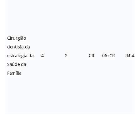
Cirurgião
dentista da
estratégia da
4
2
CR
06+CR
R$ 4.0
Saúde da
Família