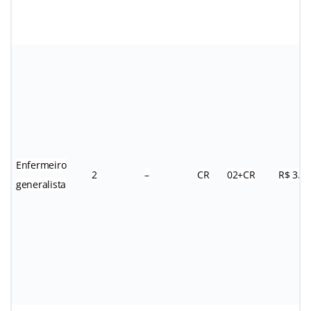
Enfermeiro
2
–
CR
02+CR
R$ 3.5
generalista