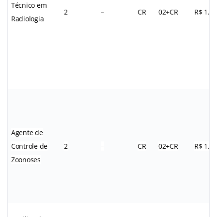
Técnico em
2
–
CR
02+CR
R$ 1.8
Radiologia
Agente de
Controle de
2
–
CR
02+CR
R$ 1.3
Zoonoses