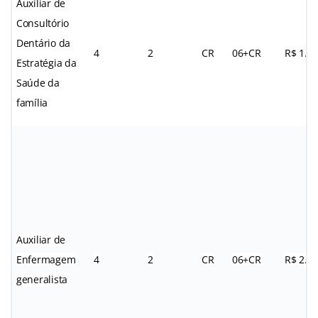
Auxiliar de
Consultório
Dentário da
4
2
CR
06+CR
R$ 1.3
Estratégia da
Saúde da
família
Auxiliar de
Enfermagem
4
2
CR
06+CR
R$ 2.3
generalista