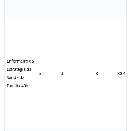
Enfermeiro da
Estratégia da
5
3
–
8
R$ 4.7
Saúde da
Família 40h