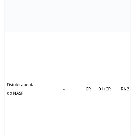
Fisioterapeuta
1
–
CR
01+CR
R$ 3.0
do NASF