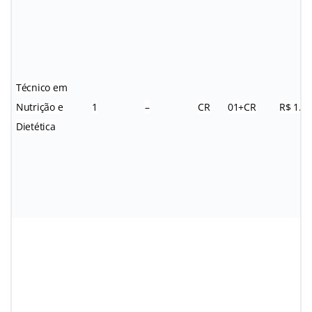
Técnico em
Nutrição e
1
–
CR
01+CR
R$ 1.8
Dietética