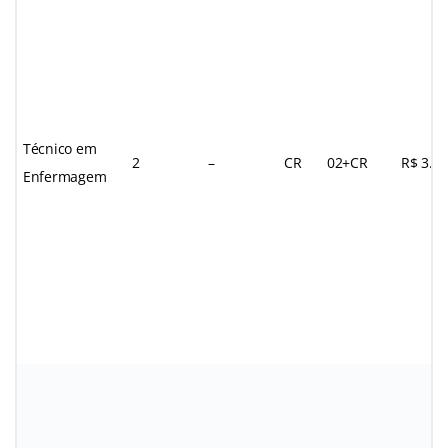
Técnico em
2
–
CR
02+CR
R$ 3.3
Enfermagem