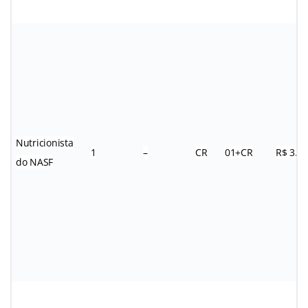
Nutricionista
1
–
CR
01+CR
R$ 3.0
do NASF