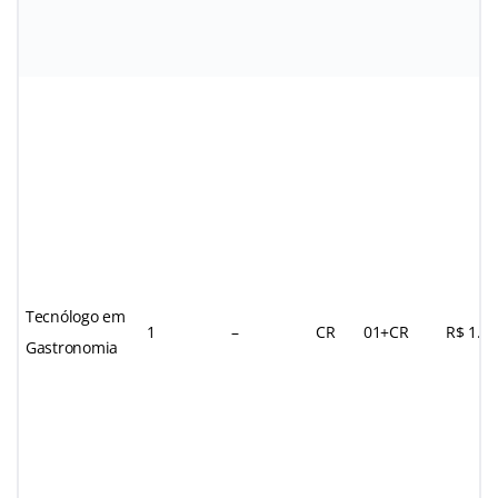
Tecnólogo em
1
–
CR
01+CR
R$ 1.8
Gastronomia