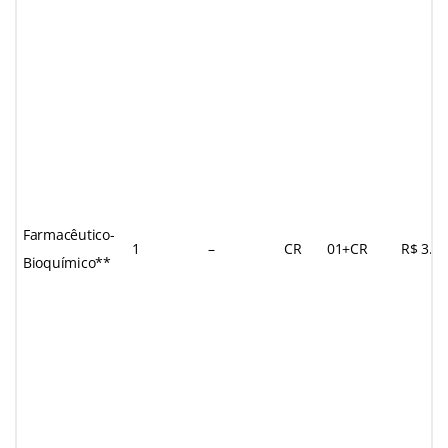
Farmacêutico-
1
–
CR
01+CR
R$ 3.0
Bioquímico**