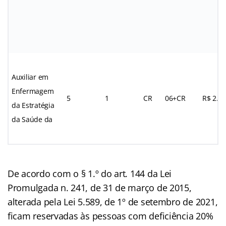
Auxiliar em
Enfermagem
5
1
CR
06+CR
R$ 2.3
da Estratégia
da Saúde da
De acordo com o § 1.º do art. 144 da Lei
Promulgada n. 241, de 31 de março de 2015,
alterada pela Lei 5.589, de 1º de setembro de 2021,
ficam reservadas às pessoas com deficiência 20%