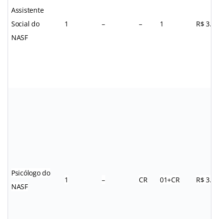
Assistente
Social do
1
–
–
1
R$ 3.0
NASF
Psicólogo do
1
–
CR
01+CR
R$ 3.0
NASF