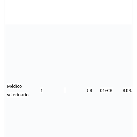
Médico
1
–
CR
01+CR
R$ 3.0
veterinário