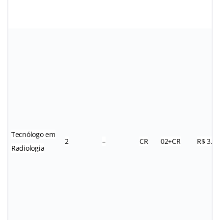
Tecnólogo em
2
–
CR
02+CR
R$ 3.0
Radiologia