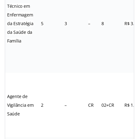
Técnico em
Enfermagem
da Estratégia
5
3
–
8
R$ 3.3
da Saúde da
Família
Agente de
Vigilância em
2
–
CR
02+CR
R$ 1.3
Saúde