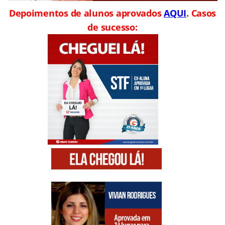
Depoimentos de alunos aprovados
AQUI
. Casos
de sucesso: