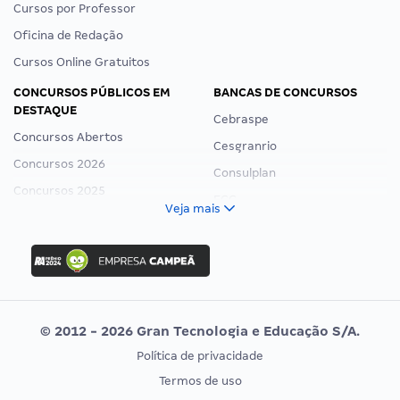
Cursos por Professor
Oficina de Redação
Cursos Online Gratuitos
CONCURSOS PÚBLICOS EM
BANCAS DE CONCURSOS
DESTAQUE
Cebraspe
Concursos Abertos
Cesgranrio
Concursos 2026
Consulplan
Concursos 2025
FCC
Veja mais
Concurso Nacional Unificado
FGV
Concurso Ibama
Idecan
Concurso MPU
Selecon
Editais publicados
Uniase
© 2012 - 2026 Gran Tecnologia e Educação S/A.
Vunesp
Política de privacidade
CONCURSOS POR PROFISSÃO
EXAME DE ORDEM
Termos de uso
Concursos Administrativos
OAB