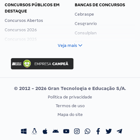
CONCURSOS PÚBLICOS EM
BANCAS DE CONCURSOS
DESTAQUE
Cebraspe
Concursos Abertos
Cesgranrio
Concursos 2026
Consulplan
Concursos 2025
FCC
Veja mais
Concurso Nacional Unificado
FGV
Concurso Ibama
Idecan
Concurso MPU
Selecon
Editais publicados
Uniase
© 2012 - 2026 Gran Tecnologia e Educação S/A.
Vunesp
Política de privacidade
CONCURSOS POR PROFISSÃO
EXAME DE ORDEM
Termos de uso
Concursos Administrativos
OAB
Mapa do site
Concursos Educação
Prova OAB
Concursos Fiscais
Calendário OAB
Concursos Jurídicos
Questões OAB