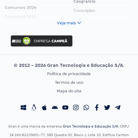
Cesgranrio
Concursos 2026
Consulplan
Concursos 2025
FCC
Veja mais
Concurso Nacional Unificado
FGV
Concurso Ibama
Idecan
Concurso MPU
Selecon
Editais publicados
Uniase
© 2012 - 2026 Gran Tecnologia e Educação S/A.
Vunesp
Política de privacidade
CONCURSOS POR PROFISSÃO
EXAME DE ORDEM
Termos de uso
Concursos Administrativos
OAB
Mapa do site
Concursos Educação
Prova OAB
Concursos Fiscais
Calendário OAB
Concursos Jurídicos
Questões OAB
Concursos Militares
Recursos OAB
Gran é uma marca da empresa
Gran Tecnologia e Educação S/A
, CNPJ:
Concursos Policiais
Exame de Ordem
18.260.822/0001-77, SBS Quadra 02, Bloco J, Lote 10, Edifício Carlton