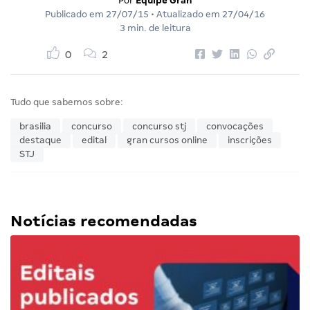
Por
Equipe Gran
Publicado em
27/07/15
• Atualizado em
27/04/16
3 min. de leitura
0
2
Tudo que sabemos sobre:
brasilia
concurso
concurso stj
convocações
destaque
edital
gran cursos online
inscrições
STJ
Notícias recomendadas