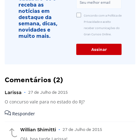
receba as
notícias em
Concordo com a Política de
destaque da
Privacidade e aceito
semana, dicas,
receber comunicações do
novidades e
Gran Cursos Online.
muito mais.
Comentários (2)
Larissa
•
27 de Julho de 2015
O concurso vale para no estado do RJ?
Responder
Willian Shimitti
•
27 de Julho de 2015
Olá, boa tarde Larissa!