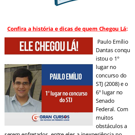
Confira a história e dicas de quem Chegou Lá
:
Paulo Emílio
Dantas conqu
istou o 1º
lugar no
concurso do
STJ (2008) e o
6º lugar no
Senado
Federal. Com
muitos
obstáculos a
serem enfretados, entre eles a inexperiência no