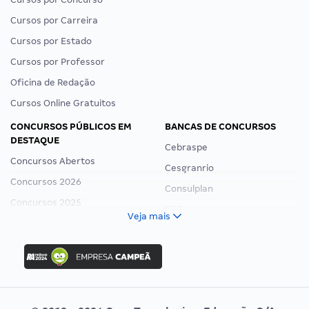
Cursos por Carreira
Cursos por Estado
Cursos por Professor
Oficina de Redação
Cursos Online Gratuitos
CONCURSOS PÚBLICOS EM
BANCAS DE CONCURSOS
DESTAQUE
Cebraspe
Concursos Abertos
Cesgranrio
Concursos 2026
Consulplan
Concursos 2025
FCC
Veja mais
Concurso Nacional Unificado
FGV
Concurso Ibama
Idecan
Concurso MPU
Selecon
Editais publicados
Uniase