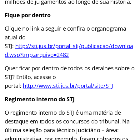
milhões de julgamentos ao longo de sua história.
Fique por dentro
Clique no link a seguir e confira o organograma
atual do
STJ
:
http://stj.jus.br/portal_stj/publicacao/downloa
d.wsp?tmp.arquivo=2482
Quer ficar por dentro de todos os detalhes sobre o
STJ? Então, acesse o
portal:
http://www.stj.jus.br/portal/site/STJ
Regimento interno do STJ
O regimento interno do STJ é uma matéria de
destaque em todos os concursos do tribunal. Na
última seleção para técnico judiciário – área:
administrativa, por exemplo, foram cobrados os