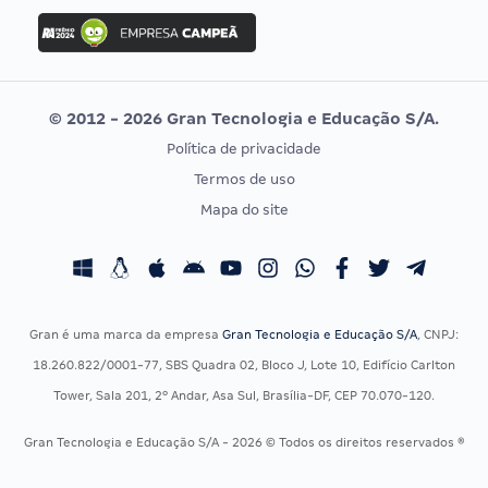
Concurso Ibama
Idecan
Concurso MPU
Selecon
Editais publicados
Uniase
© 2012 - 2026 Gran Tecnologia e Educação S/A.
Vunesp
Política de privacidade
CONCURSOS POR PROFISSÃO
EXAME DE ORDEM
Termos de uso
Concursos Administrativos
OAB
Mapa do site
Concursos Educação
Prova OAB
Concursos Fiscais
Calendário OAB
Concursos Jurídicos
Questões OAB
Concursos Militares
Recursos OAB
Gran é uma marca da empresa
Gran Tecnologia e Educação S/A
, CNPJ:
Concursos Policiais
Exame de Ordem
18.260.822/0001-77, SBS Quadra 02, Bloco J, Lote 10, Edifício Carlton
Concursos Saúde
Tower, Sala 201, 2º Andar, Asa Sul, Brasília-DF, CEP 70.070-120.
Concursos Tribunais
Gran Tecnologia e Educação S/A - 2026 © Todos os direitos reservados ®
Residência Multiprofissional