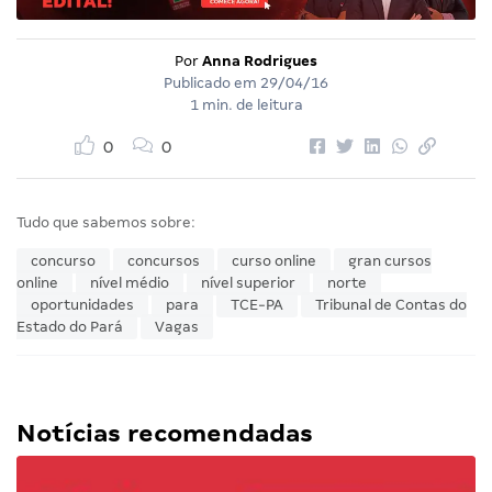
Por
Anna Rodrigues
Publicado em
29/04/16
1 min. de leitura
0
0
Tudo que sabemos sobre:
concurso
concursos
curso online
gran cursos
online
nível médio
nível superior
norte
oportunidades
para
TCE-PA
Tribunal de Contas do
Estado do Pará
Vagas
Notícias recomendadas