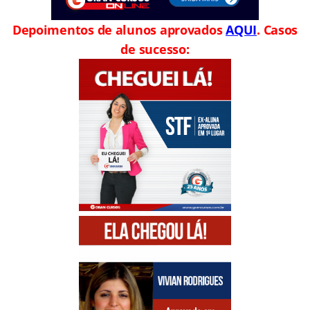
Depoimentos de alunos aprovados
AQUI
. Casos
de sucesso: