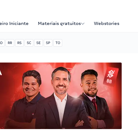
iro Iniciante
Materiais gratuitos
Webstories
O
RR
RS
SC
SE
SP
TO