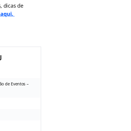
, dicas de
 aqui.
J
ão de Eventos –