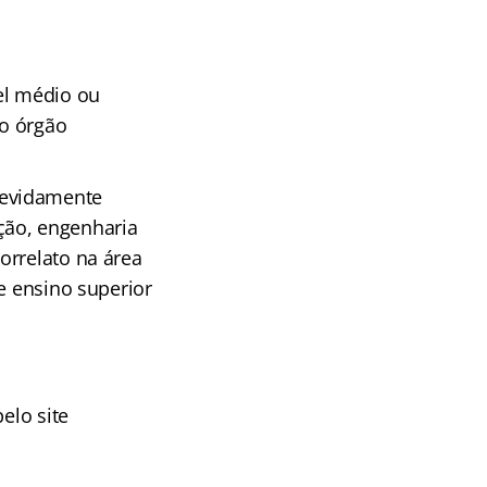
el médio ou
lo órgão
evidamente
ção, engenharia
orrelato na área
e ensino superior
elo site