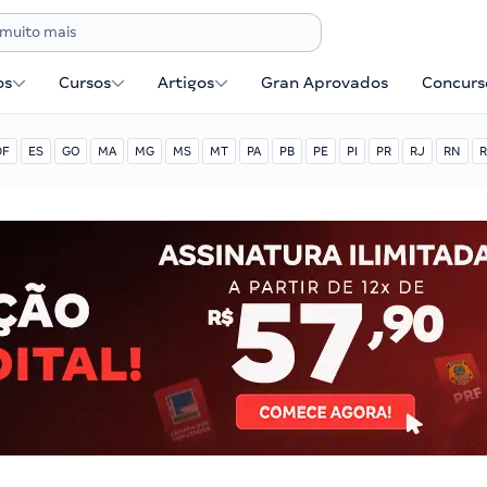
os
Cursos
Artigos
Gran Aprovados
Concurse
DF
ES
GO
MA
MG
MS
MT
PA
PB
PE
PI
PR
RJ
RN
R