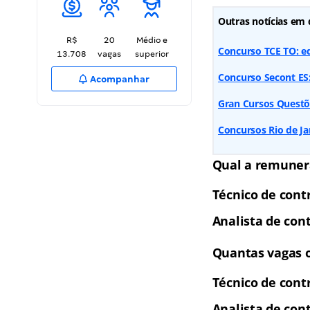
Outras notícias em 
R$
20
Médio e
Concurso TCE TO: e
13.708
vagas
superior
Concurso Secont ES:
Acompanhar
Gran Cursos Quest
Concursos Rio de Ja
Qual a remunera
Técnico de cont
Analista de cont
Quantas vagas o
Técnico de cont
Analista de con