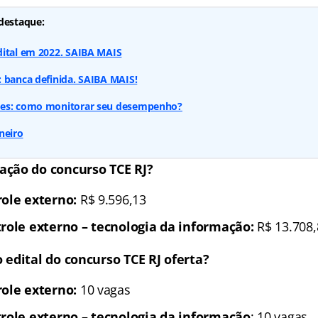
destaque:
dital em 2022. SAIBA MAIS
 banca definida. SAIBA MAIS!
ões: como monitorar seu desempenho?
neiro
ção do concurso TCE RJ?
role externo:
R$ 9.596,13
role externo –
tecnologia da informação:
R$ 13.708,
 edital do concurso TCE RJ oferta?
role externo:
10 vagas
trole externo – tecnologia da informação
: 10 vagas