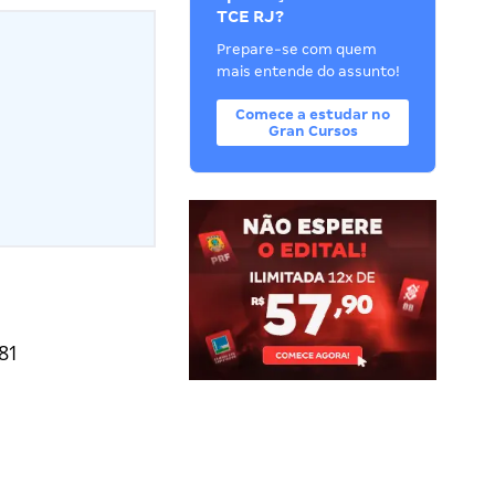
TCE RJ?
Prepare-se com quem
mais entende do assunto!
Comece a estudar no
Gran Cursos
81