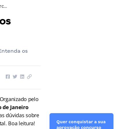
Concurso TCE RJ: descubra todos os detalhes do edital
 os
 Entenda os
 Organizado pelo
o de Janeiro
as dúvidas sobre
Quer conquistar a sua
l. Boa leitura!
aprovação concurso