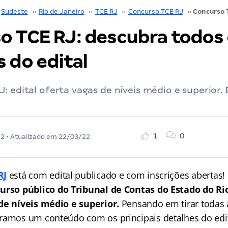
Sudeste
››
Rio de Janeiro
››
TCE RJ
››
Concurso TCE RJ
››
o TCE RJ: descubra todos
 do edital
: edital oferta vagas de níveis médio e superior.
1
0
22
• Atualizado em
22/03/22
RJ
está com edital publicado e com inscrições abertas!
urso público do Tribunal de Contas do Estado do Ri
 de níveis médio e superior.
Pensando em tirar todas 
ramos um conteúdo com os principais detalhes do edita