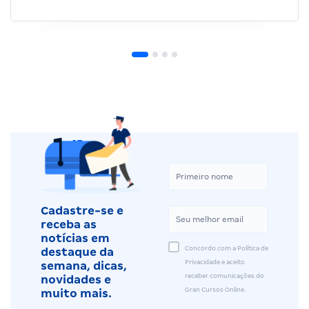
Cadastre-se e
receba as
notícias em
Concordo com a Política de
destaque da
Privacidade e aceito
semana, dicas,
receber comunicações do
novidades e
Gran Cursos Online.
muito mais.