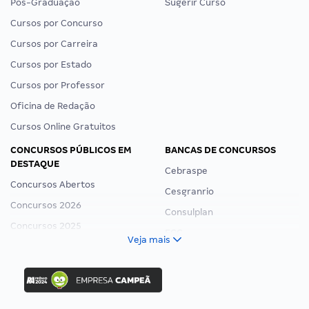
Pós-Graduação
Sugerir Curso
Cursos por Concurso
Cursos por Carreira
Cursos por Estado
Cursos por Professor
Oficina de Redação
Cursos Online Gratuitos
CONCURSOS PÚBLICOS EM
BANCAS DE CONCURSOS
DESTAQUE
Cebraspe
Concursos Abertos
Cesgranrio
Concursos 2026
Consulplan
Concursos 2025
FCC
Veja mais
Concurso Nacional Unificado
FGV
Concurso Ibama
Idecan
Concurso MPU
Selecon
Editais publicados