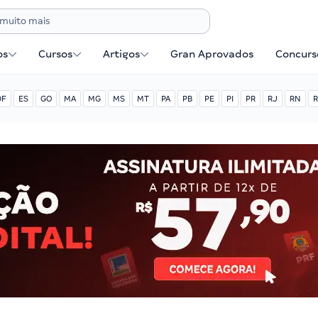
os
Cursos
Artigos
Gran Aprovados
Concurse
DF
ES
GO
MA
MG
MS
MT
PA
PB
PE
PI
PR
RJ
RN
R