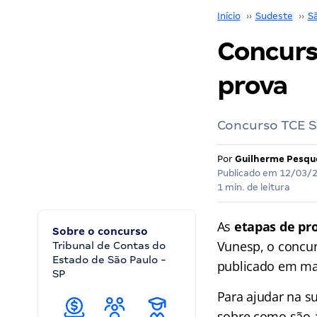
Início
››
Sudeste
››
S
Concurs
prova
Concurso TCE S
Por
Guilherme Pesqu
Publicado em
12/03/
1 min. de leitura
As
etapas de pro
Sobre o concurso
Vunesp, o concu
Tribunal de Contas do
Estado de São Paulo -
publicado em ma
SP
Para ajudar na s
sobre como são a