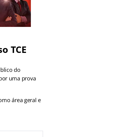
so TCE
blico do
por uma prova
como área geral e