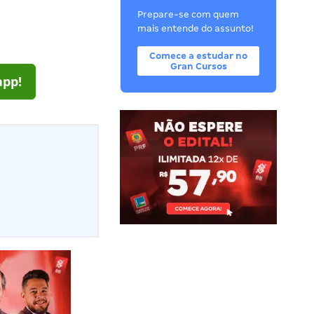
Prepare-se com quem
mais entende do assunto!
Comece a estudar no
Gran Cursos
app!