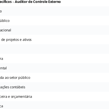
cíficos
–
Auditor de Controle Externo
vo
úblico
acional
de projetos e ativos
ra
ntal
da ao setor público
ações contábeis
ceira e orçamentária
ca