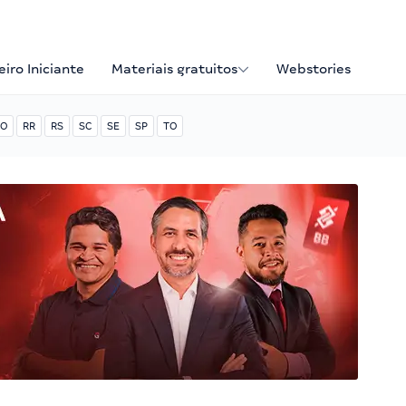
iro Iniciante
Materiais gratuitos
Webstories
O
RR
RS
SC
SE
SP
TO