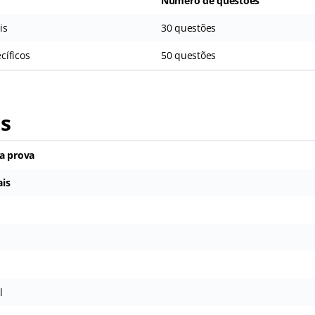
Número de questões
is
30 questões
cíficos
50 questões
as
a prova
is
l