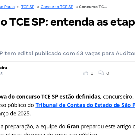
ão Paulo
››
TCE SP
››
Concurso TCE SP
››
Concurso TCE SP: entenda as etapas de prova
o TCE SP: entenda as etap
P tem edital publicado com 63 vagas para Auditor
eira
1
0
25
va do concurso TCE SP estão definidas
, concurseiro
rso público do
Tribunal de Contas do Estado de São 
rço de 2025.
ua preparação, a equipe do
Gran
preparou este artigo 
s etapas de prova do concurso público.