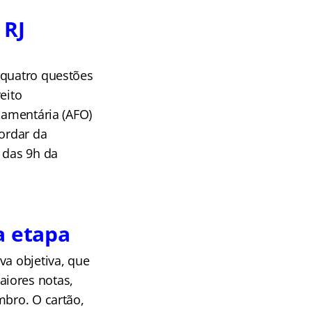
 RJ
 quatro questões
eito
çamentária (AFO)
cordar da
 das 9h da
a etapa
va objetiva, que
aiores notas,
mbro. O cartão,