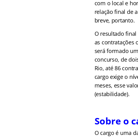
com o local e hor
relação final de 
breve, portanto.
O resultado fina
as contratações 
será formado um 
concurso, de doi
Rio, até 86 cont
cargo exige o nív
meses, esse valor
(estabilidade).
Sobre o c
O cargo é uma da