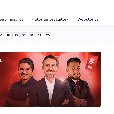
iro Iniciante
Materiais gratuitos
Webstories
O
RR
RS
SC
SE
SP
TO