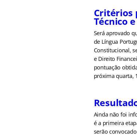
Critérios
Técnico e
Será aprovado qu
de Língua Portugu
Constitucional, s
e Direito Finance
pontuação obtida
próxima quarta, 1
Resultado
Ainda não foi in
é a primeira eta
serão convocados