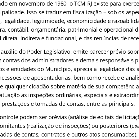
do em novembro de 1980, o TCM-RJ existe para exercer
palidade. Isso se traduz em fiscalização – sob os aspe
, legalidade, legitimidade, economicidade e razoabilid
ra, contábil, orçamentária, patrimonial e operacional 
 direta, indireta e fundacional, e das renúncias de rece
auxílio do Poder Legislativo, emite parecer prévio sob
 as contas dos administradores e demais responsáveis p
os e entidades do Município, aprecia a legalidade das
ncessões de aposentadorias, bem como recebe e anali
e qualquer cidadão sobre matéria de sua competência
atuação as inspeções ordinárias, especiais e extraordi
 prestações e tomadas de contas, entre as principais.
ntrole podem ser prévias (análise de editais de licita
comitantes (realização de inspeções) ou posteriores (e
adas de contas, contratos e outros atos consumados)