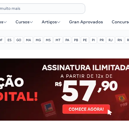
os
Cursos
Artigos
Gran Aprovados
Concurse
DF
ES
GO
MA
MG
MS
MT
PA
PB
PE
PI
PR
RJ
RN
R