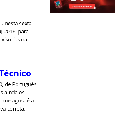
u nesta sexta-
J 2016, para
ovisórias da
Técnico
0, de Português,
os ainda os
, que agora é a
iva correta,