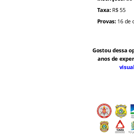
Taxa:
R$ 55
Provas:
16 de o
Gostou dessa o
anos de exper
visua