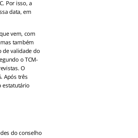
. Por isso, a
essa data, em
o que vem, com
s, mas também
o de validade do
 segundo o TCM-
evistas. O
. Após três
 estatutário
ades do conselho