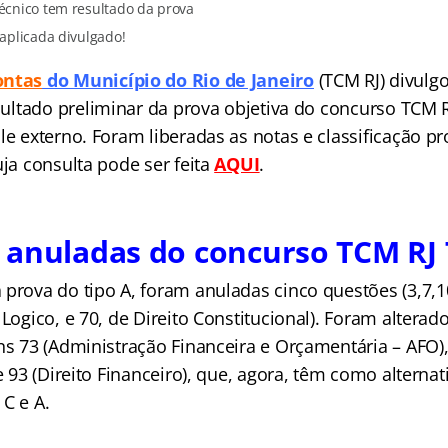
écnico tem resultado da prova
 aplicada divulgado!
onta
s
do Município do Rio de Janeiro
(TCM RJ) divulgo
sultado preliminar da prova objetiva do concurso TCM R
le externo. Foram liberadas as notas e classificação pr
uja consulta pode ser feita
AQUI
.
 anuladas do concurso TCM RJ 
 prova do tipo A, foram anuladas cinco questões (3,7,1
 Logico, e 70, de Direito Constitucional). Foram alterad
ns 73 (Administração Financeira e Orçamentária – AFO)
 e 93 (Direito Financeiro), que, agora, têm como alternat
 C e A.