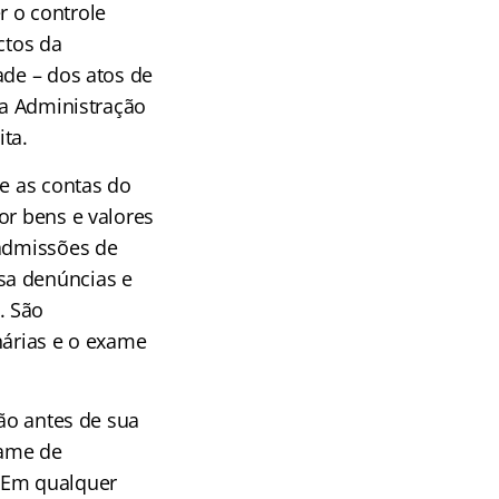
 o controle
ctos da
ade – dos atos de
da Administração
ita.
re as contas do
or bens e valores
 admissões de
sa denúncias e
. São
nárias e o exame
ção antes de sua
xame de
. Em qualquer