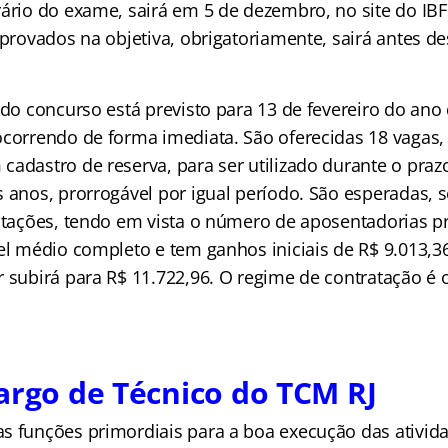
ário do exame, sairá em 5 de dezembro, no site do IBFC
aprovados na objetiva, obrigatoriamente, sairá antes d
l do concurso está previsto para 13 de fevereiro do an
ocorrendo de forma imediata. São oferecidas 18 vaga
cadastro de reserva, para ser utilizado durante o praz
s anos, prorrogável por igual período. São esperadas,
ratações, tendo em vista o número de aposentadorias pr
el médio completo e tem ganhos iniciais de R$ 9.013,36
 subirá para R$ 11.722,96. O regime de contratação é o
argo de Técnico do TCM RJ
s funções primordiais para a boa execução das ativid