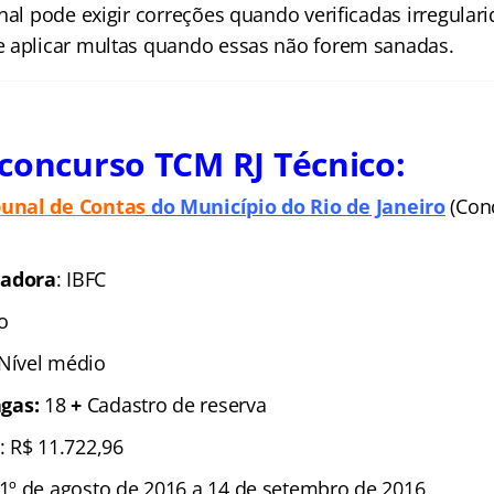
nal pode exigir correções quando verificadas irregular
 aplicar multas quando essas não forem sanadas.
concurso TCM RJ Técnico:
bunal de Conta
s
do Município do Rio de Janeiro
(Con
zadora
: IBFC
o
 Nível médio
gas:
18
+
Cadastro de reserva
: R$ 11.722,96
1º de agosto de 2016 a 14 de setembro de 2016