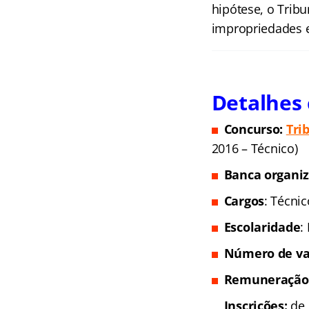
hipótese, o Tribu
impropriedades e
Detalhes 
Concurso:
Tri
2016 – Técnico)
Banca organi
Cargos
: Técnic
Escolaridade
:
Número de va
Remuneração
Inscrições:
de 