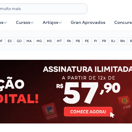
os
Cursos
Artigos
Gran Aprovados
Concurse
DF
ES
GO
MA
MG
MS
MT
PA
PB
PE
PI
PR
RJ
RN
R