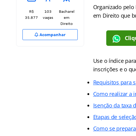
Organizado pelo
R$
103
Bacharel
em Direito que b
35.877
vagas
em
Direito
Acompanhar
Cliq
Use o índice par
inscrições e o qu
Requisitos para 
Como realizar a i
Isenção da taxa d
Etapas de seleçã
Como se preparar