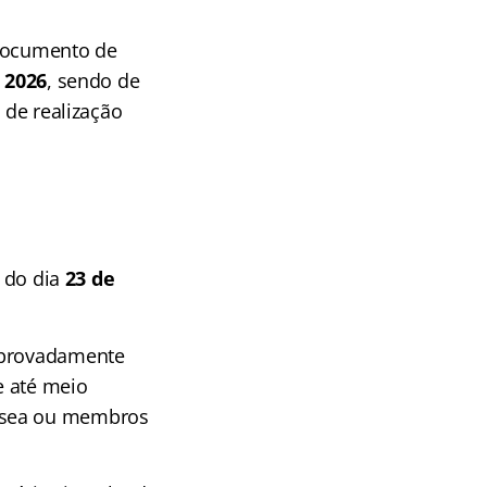
Documento de
e 2026
, sendo de
 de realização
h do dia
23 de
omprovadamente
e até meio
óssea ou membros