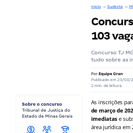
Início
››
Sudeste
››
M
Concurs
103 vaga
Concurso TJ MG 
tudo sobre as in
Por
Equipe Gran
Publicado em
23/03/
2 min. de leitura
As inscrições pa
Sobre o concurso
de março de 20
Tribunal de Justiça do
Estado de Minas Gerais
imediatas
e subs
área jurídica em 