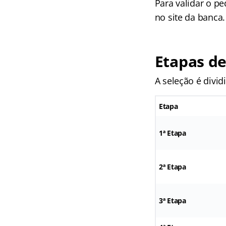
Para validar o p
no site da banca.
Etapas de
A seleção é divid
Etapa
1ª Etapa
2ª Etapa
3ª Etapa