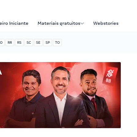
iro Iniciante
Materiais gratuitos
Webstories
O
RR
RS
SC
SE
SP
TO