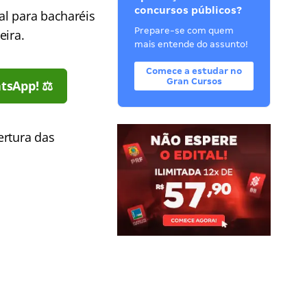
concursos públicos?
al para bacharéis
Prepare-se com quem
eira.
mais entende do assunto!
Comece a estudar no
Gran Cursos
tsApp! ⚖️
ertura das