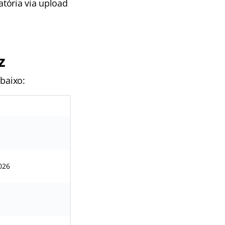
tória via upload
z
abaixo:
026