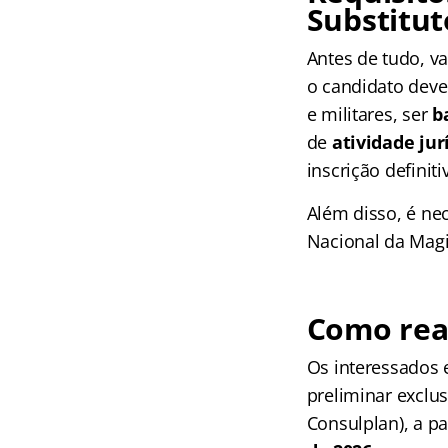
Substitu
Antes de tudo, va
o candidato deve 
e militares, ser
b
de
atividade jur
inscrição definiti
Além disso, é n
Nacional da Magi
Como real
Os interessados 
preliminar exclus
Consulplan), a pa