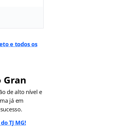
eto e todos os
o Gran
o de alto nível e
rama já em
 sucesso.
 do TJ MG!