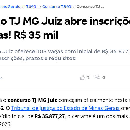
inas Gerais
››
TJMG
››
Concurso TJMG
››
Concurso TJ MG Juiz abre inscrições para 103 vagas! R$ 35 mil
o TJ MG Juiz abre inscriçõ
s! R$ 35 mil
Juiz oferece 103 vagas com inicial de R$ 35.877,
scrições, prazos e requisitos!
1
0
26
ra o
concurso TJ MG Juiz
começam oficialmente nesta 
26
. O
Tribunal de Justiça do Estado de Minas Gerais
ofe
ídio inicial de
R$ 35.877,27
, o certame é um dos mais
2026.