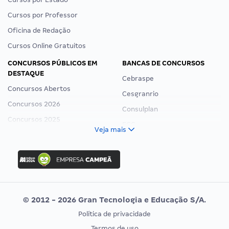
Cursos por Professor
Oficina de Redação
Cursos Online Gratuitos
CONCURSOS PÚBLICOS EM
BANCAS DE CONCURSOS
DESTAQUE
Cebraspe
Concursos Abertos
Cesgranrio
Concursos 2026
Consulplan
Concursos 2025
FCC
Veja mais
Concurso Nacional Unificado
FGV
Concurso Ibama
Idecan
Concurso MPU
Selecon
Editais publicados
Uniase
© 2012 - 2026 Gran Tecnologia e Educação S/A.
Vunesp
Política de privacidade
CONCURSOS POR PROFISSÃO
EXAME DE ORDEM
Termos de uso