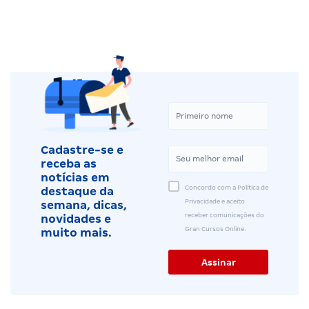
Cadastre-se e
receba as
notícias em
Concordo com a Política de
destaque da
Privacidade e aceito
semana, dicas,
receber comunicações do
novidades e
Gran Cursos Online.
muito mais.