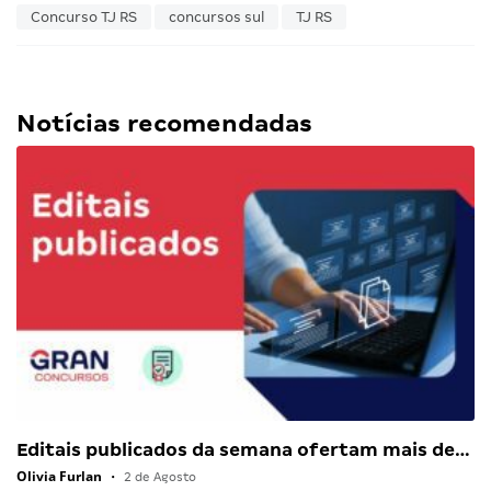
Concurso TJ RS
concursos sul
TJ RS
Notícias recomendadas
Editais publicados da semana ofertam mais de…
Olivia Furlan
•
2 de Agosto