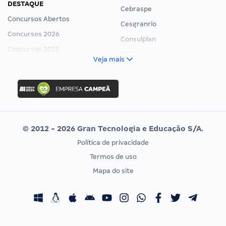
DESTAQUE
Cebraspe
Concursos Abertos
Cesgranrio
Concursos 2026
Consulplan
Concursos 2025
FCC
Veja mais
Concurso Nacional Unificado
FGV
Concurso Ibama
Idecan
Concurso MPU
Selecon
Editais publicados
Uniase
© 2012 - 2026 Gran Tecnologia e Educação S/A.
Vunesp
Política de privacidade
CONCURSOS POR PROFISSÃO
EXAME DE ORDEM
Termos de uso
Concursos Administrativos
OAB
Mapa do site
Concursos Educação
Prova OAB
Concursos Fiscais
Calendário OAB
Concursos Jurídicos
Questões OAB
Concursos Militares
Recursos OAB