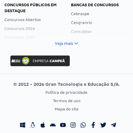
CONCURSOS PÚBLICOS EM
BANCAS DE CONCURSOS
DESTAQUE
Cebraspe
Concursos Abertos
Cesgranrio
Concursos 2026
Consulplan
Concursos 2025
FCC
Veja mais
Concurso Nacional Unificado
FGV
Concurso Ibama
Idecan
Concurso MPU
Selecon
Editais publicados
Uniase
© 2012 - 2026 Gran Tecnologia e Educação S/A.
Vunesp
Política de privacidade
CONCURSOS POR PROFISSÃO
EXAME DE ORDEM
Termos de uso
Concursos Administrativos
OAB
Mapa do site
Concursos Educação
Prova OAB
Concursos Fiscais
Calendário OAB
Concursos Jurídicos
Questões OAB