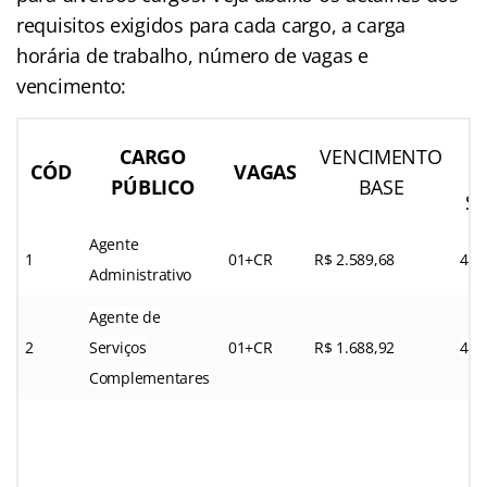
requisitos exigidos para cada cargo, a carga
horária de trabalho, número de vagas e
vencimento:
CARGO
VENCIMENTO
CÓD
VAGAS
H
PÚBLICO
BASE
S
Agente
1
01+CR
R$ 2.589,68
44h
Administrativo
Agente de
2
Serviços
01+CR
R$ 1.688,92
44h
Complementares