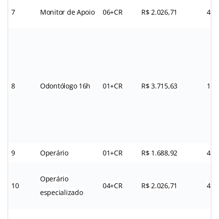
7
Monitor de Apoio
06+CR
R$ 2.026,71
40h
8
Odontólogo 16h
01+CR
R$ 3.715,63
16h
9
Operário
01+CR
R$ 1.688,92
44h
Operário
10
04+CR
R$ 2.026,71
44h
especializado