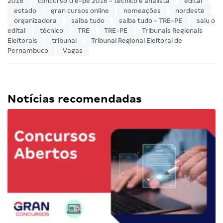
2016
concurso tre-pe 2016 - técnico e analista
edital
estado
gran cursos online
nomeações
nordeste
organizadora
saiba tudo
saiba tudo - TRE-PE
saiu o
edital
técnico
TRE
TRE-PE
Tribunais Regionais
Eleitorais
tribunal
Tribunal Regional Eleitoral de
Pernambuco
Vagas
Notícias recomendadas