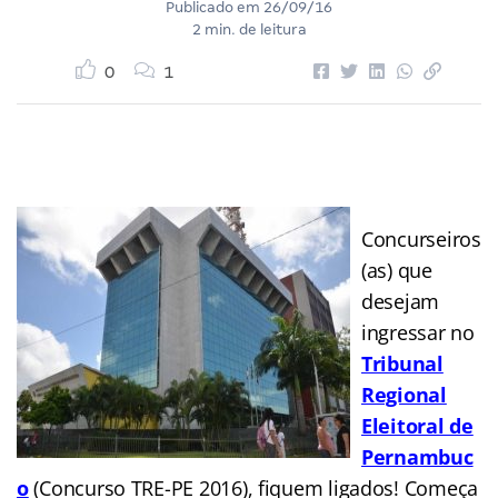
Publicado em
26/09/16
2 min. de leitura
0
1
Concurseiros
(as) que
desejam
ingressar no
Tribunal
Regional
Eleitoral de
Pernambuc
o
(Concurso TRE-PE 2016), fiquem ligados! Começa