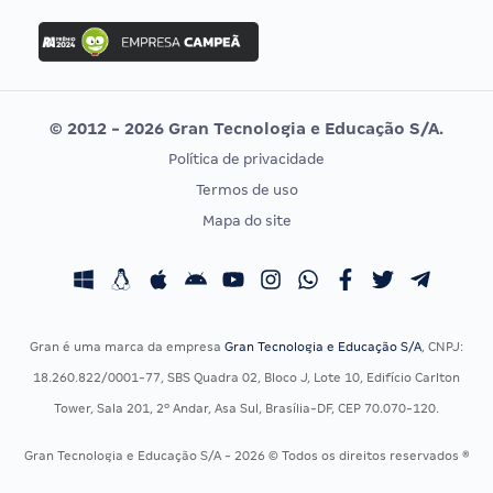
Concurso Ibama
Idecan
Concurso MPU
Selecon
Editais publicados
Uniase
© 2012 - 2026 Gran Tecnologia e Educação S/A.
Vunesp
Política de privacidade
CONCURSOS POR PROFISSÃO
EXAME DE ORDEM
Termos de uso
Concursos Administrativos
OAB
Mapa do site
Concursos Educação
Prova OAB
Concursos Fiscais
Calendário OAB
Concursos Jurídicos
Questões OAB
Concursos Militares
Recursos OAB
Gran é uma marca da empresa
Gran Tecnologia e Educação S/A
, CNPJ:
Concursos Policiais
Exame de Ordem
18.260.822/0001-77, SBS Quadra 02, Bloco J, Lote 10, Edifício Carlton
Concursos Saúde
Tower, Sala 201, 2º Andar, Asa Sul, Brasília-DF, CEP 70.070-120.
Concursos Tribunais
Gran Tecnologia e Educação S/A - 2026 © Todos os direitos reservados ®
Residência Multiprofissional