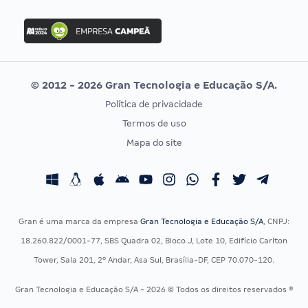
FGV
Concurso Ibama
Idecan
Concurso MPU
Selecon
Editais publicados
Uniase
© 2012 - 2026 Gran Tecnologia e Educação S/A.
Vunesp
Política de privacidade
CONCURSOS POR PROFISSÃO
EXAME DE ORDEM
Termos de uso
Concursos Administrativos
OAB
Mapa do site
Concursos Educação
Prova OAB
Concursos Fiscais
Calendário OAB
Concursos Jurídicos
Questões OAB
Concursos Militares
Recursos OAB
Gran é uma marca da empresa
Gran Tecnologia e Educação S/A
, CNPJ:
Concursos Policiais
Exame de Ordem
18.260.822/0001-77, SBS Quadra 02, Bloco J, Lote 10, Edifício Carlton
Concursos Saúde
Tower, Sala 201, 2º Andar, Asa Sul, Brasília-DF, CEP 70.070-120.
Concursos Tribunais
Gran Tecnologia e Educação S/A - 2026 © Todos os direitos reservados ®
Residência Multiprofissional