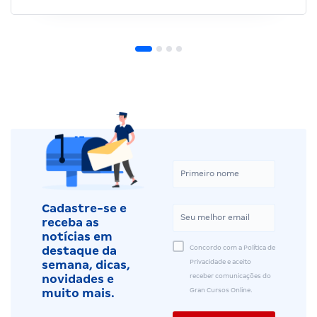
Cadastre-se e
receba as
notícias em
Concordo com a Política de
destaque da
Privacidade e aceito
semana, dicas,
receber comunicações do
novidades e
Gran Cursos Online.
muito mais.