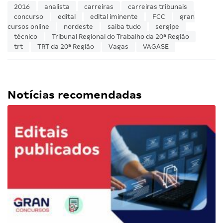
2016
analista
carreiras
carreiras tribunais
concurso
edital
edital iminente
FCC
gran
cursos online
nordeste
saiba tudo
sergipe
técnico
Tribunal Regional do Trabalho da 20ª Região
trt
TRT da 20ª Região
Vagas
VAGASE
Notícias recomendadas