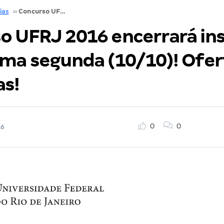
ias
››
Concurso UFRJ 2016 encerrará inscrições na próxima segunda (10/10)! Oferta de 128 vagas!
o UFRJ 2016 encerrará ins
ima segunda (10/10)! Ofer
as!
0
0
16