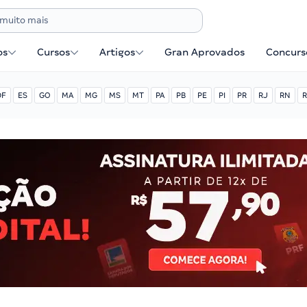
os
Cursos
Artigos
Gran Aprovados
Concurse
DF
ES
GO
MA
MG
MS
MT
PA
PB
PE
PI
PR
RJ
RN
R