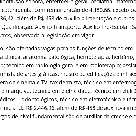
odifusão sonora, enfermeiro geral, pediatria, materno 
sicoterapeuta, com remuneração de 4.180,66, exceto p
.736,42, além de R$ 458 de auxílio-alimentação e outros
Qualificação, Auxílio Transporte, Auxílio Pré-Escolar, 
tros, observada a legislação em vigor.
io, são ofertadas vagas para as funções de técnico em 
a clínica, anatomia patológica, hemoterapia, herbário, 
; técnico em radiologia geral e em radioterapia; assis
hista de artes gráficas, mestre de edificações e infrae
ra de cinema e TV, taxidermista, técnico em enferma
o em arquivo, técnico em eletricidade, técnico em eletr
icos – odontológicos, técnico em eletrotécnica e téc
 inicial de R$ 2.446,96, além de R$ 458 de auxílio-alim
rgos de nível fundamental são de auxiliar de creche e 