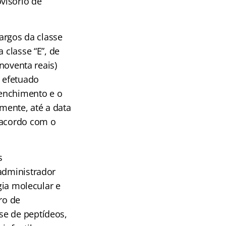
visório de
cargos da classe
 classe “E”, de
(noventa reais)
r efetuado
eenchimento e o
lmente, até a data
 acordo com o
s
 administrador
gia molecular e
ro de
se de peptídeos,