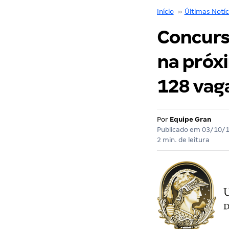
Início
››
Últimas Notíc
Concurs
na próx
128 vag
Por
Equipe Gran
Publicado em
03/10/
2 min. de leitura