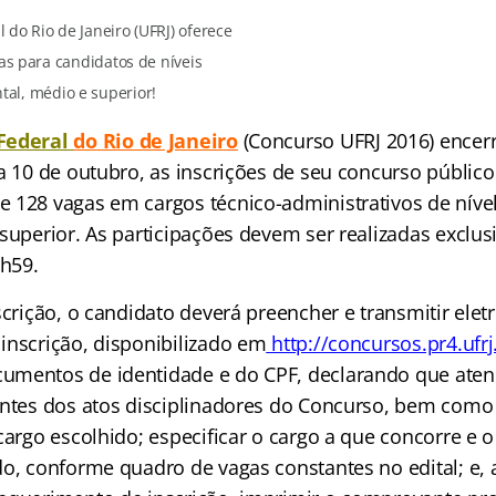
 do Rio de Janeiro (UFRJ) oferece
as para candidatos de níveis
al, médio e superior!
Federal
do Rio de Janeiro
(Concurso UFRJ 2016) encer
ia 10 de outubro, as inscrições de seu concurso públic
 128 vagas em cargos técnico-administrativos de níve
 superior. As participações devem ser realizadas exclu
3h59.
scrição, o candidato deverá preencher e transmitir ele
inscrição, disponibilizado em
http://concursos.pr4.ufrj
umentos de identidade e do CPF, declarando que aten
antes dos atos disciplinadores do Concurso, bem como 
 cargo escolhido; especificar o cargo a que concorre e
do, conforme quadro de vagas constantes no edital; e, 