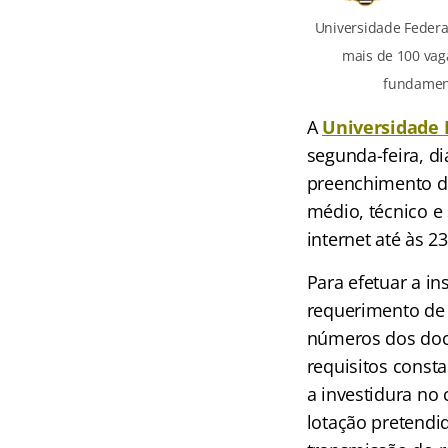
Universidade Federal
mais de 100 vag
fundament
A
Universidade 
segunda-feira, d
preenchimento de
médio, técnico e
internet até às 2
Para efetuar a in
requerimento de 
números dos doc
requisitos const
a investidura no
lotação pretendi