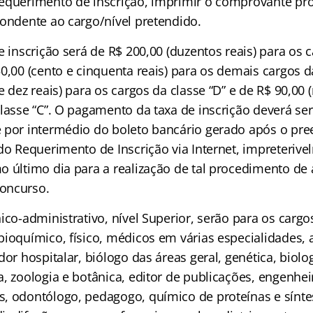
equerimento de inscrição, imprimir o comprovante pro
pondente ao cargo/nível pretendido.
e inscrição será de R$ 200,00 (duzentos reais) para os 
0,00 (cento e cinquenta reais) para os demais cargos da
e dez reais) para os cargos da classe “D” e de R$ 90,00 
classe “C”. O pagamento da taxa de inscrição deverá se
 por intermédio do boleto bancário gerado após o pr
do Requerimento de Inscrição via Internet, impreterive
o último dia para a realização de tal procedimento de
oncurso.
ico-administrativo, nível Superior, serão para os cargo
bioquímico, físico, médicos em várias especialidades,
dor hospitalar, biólogo das áreas geral, genética, biolo
, zoologia e botânica, editor de publicações, engenhei
, odontólogo, pedagogo, químico de proteínas e sínte