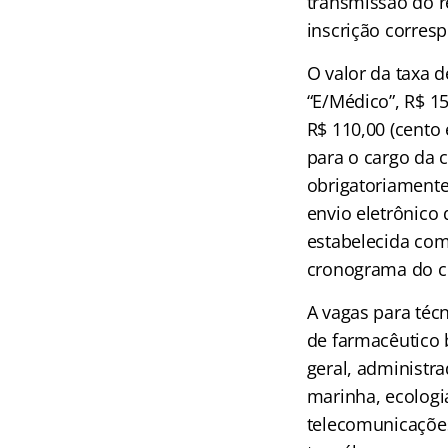
transmissão do r
inscrição corres
O valor da taxa d
“E/Médico”, R$ 15
R$ 110,00 (cento 
para o cargo da 
obrigatoriamente
envio eletrônico 
estabelecida com
cronograma do c
A vagas para técn
de farmacêutico 
geral, administra
marinha, ecologia
telecomunicações