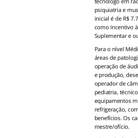
tecnólogo em radi
psiquiatria e mu
inicial é de R$ 7
como Incentivo à 
Suplementar e ou
Para o nível Méd
áreas de patologi
operação de áudio
e produção, desen
operador de câme
pediatria, técnic
equipamentos méd
refrigeração, com
benefícios. Os ca
mestre/ofício.