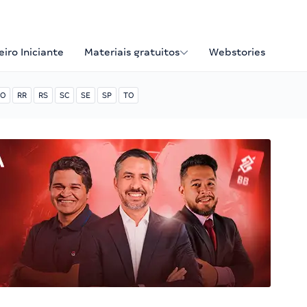
iro Iniciante
Materiais gratuitos
Webstories
O
RR
RS
SC
SE
SP
TO