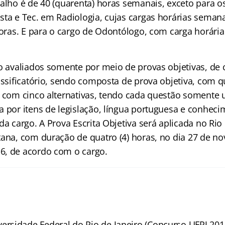
balho é de 40 (quarenta) horas semanais, exceto para o
sta e Tec. em Radiologia, cujas cargas horárias semana
horas. E para o cargo de Odontólogo, com carga horária 
ão avaliados somente por meio de provas objetivas, de 
lassificatório, sendo composta de prova objetiva, com 
, com cinco alternativas, tendo cada questão somente 
a por itens de legislação, língua portuguesa e conhec
da cargo. A Prova Escrita Objetiva será aplicada no Rio 
tana, com duração de quatro (4) horas, no dia 27 de n
6, de acordo com o cargo.
ersidade Federal do Rio de Janeiro (Concurso UFRJ 201