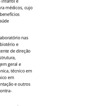
infantil e
ara médicos, cujo
 benefícios
Saúde
laboratório nas
biotério e
tente de direção
strutura,
gem geral e
ônica, técnico em
nico em
entação e outros
contra-