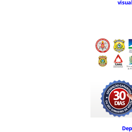
visua
Dep