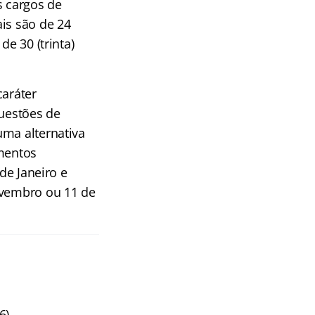
s cargos de
is são de 24
de 30 (trinta)
caráter
questões de
uma alternativa
imentos
de Janeiro e
ovembro ou 11 de
6)