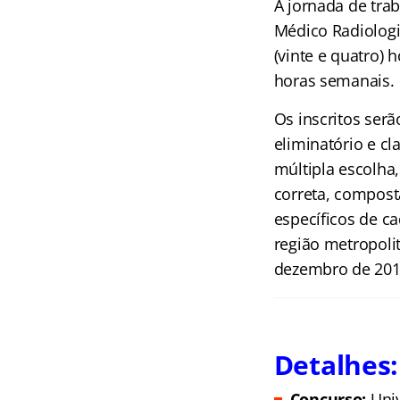
A jornada de tra
Médico Radiologi
(vinte e quatro) 
horas semanais.
Os inscritos ser
eliminatório e c
múltipla escolha
correta, compost
específicos de ca
região metropoli
dezembro de 201
Detalhes:
Concurso:
Univ