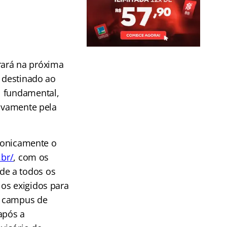
rará na próxima
o destinado ao
l fundamental,
sivamente pela
tronicamente o
.br/
, c
om os
de a todos os
os exigidos para
 o campus de
após a