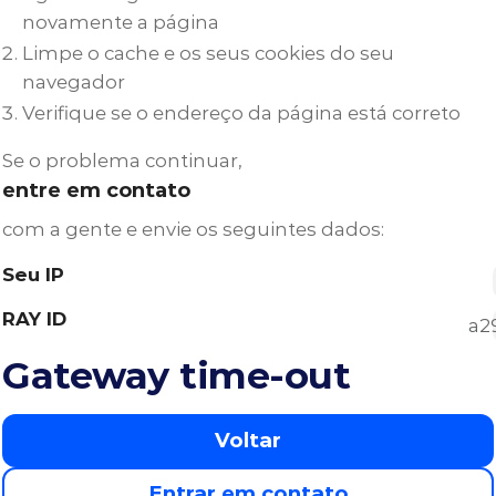
novamente a página
Limpe o cache e os seus cookies do seu
navegador
Verifique se o endereço da página está correto
Se o problema continuar,
entre em contato
com a gente e envie os seguintes dados:
Seu IP
RAY ID
a2
Gateway time-out
The web server reported a gateway time-out error.
Voltar
Ray ID: a290b93e8acab179
Entrar em contato