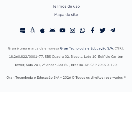
CONCURSOS POR PROFISSÃO
EXAME DE ORDEM
Termos de uso
Concursos Administrativos
OAB
Mapa do site
Concursos Educação
Prova OAB
Concursos Fiscais
Calendário OAB
Concursos Jurídicos
Questões OAB
Concursos Militares
Recursos OAB
Gran é uma marca da empresa
Gran Tecnologia e Educação S/A
, CNPJ:
Concursos Policiais
Exame de Ordem
18.260.822/0001-77, SBS Quadra 02, Bloco J, Lote 10, Edifício Carlton
Concursos Saúde
Tower, Sala 201, 2º Andar, Asa Sul, Brasília-DF, CEP 70.070-120.
Concursos Tribunais
Gran Tecnologia e Educação S/A - 2026 © Todos os direitos reservados ®
Residência Multiprofissional