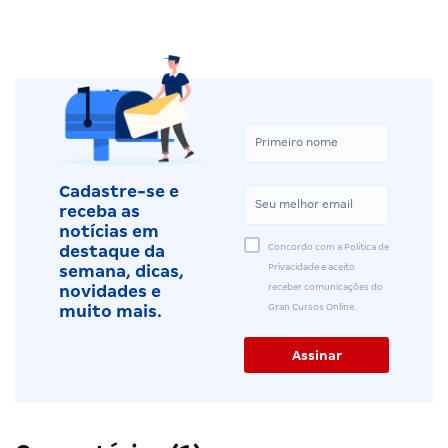
Cadastre-se e
receba as
notícias em
Concordo com a Política de
destaque da
Privacidade e aceito
semana, dicas,
receber comunicações do
novidades e
Gran Cursos Online.
muito mais.