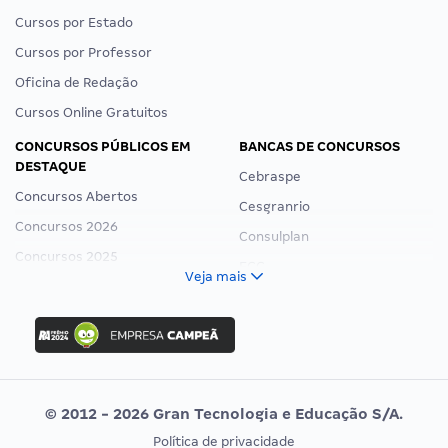
Cursos por Estado
Cursos por Professor
Oficina de Redação
Cursos Online Gratuitos
CONCURSOS PÚBLICOS EM
BANCAS DE CONCURSOS
DESTAQUE
Cebraspe
Concursos Abertos
Cesgranrio
Concursos 2026
Consulplan
Concursos 2025
FCC
Veja mais
Concurso Nacional Unificado
FGV
Concurso Ibama
Idecan
Concurso MPU
Selecon
Editais publicados
Uniase
© 2012 - 2026 Gran Tecnologia e Educação S/A.
Vunesp
Política de privacidade