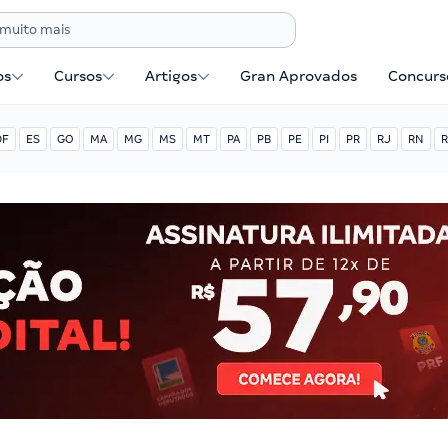
os
Cursos
Artigos
Gran Aprovados
Concurse
DF
ES
GO
MA
MG
MS
MT
PA
PB
PE
PI
PR
RJ
RN
R