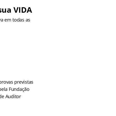
sua VIDA
va em todas as
rovas previstas
 pela Fundação
de Auditor