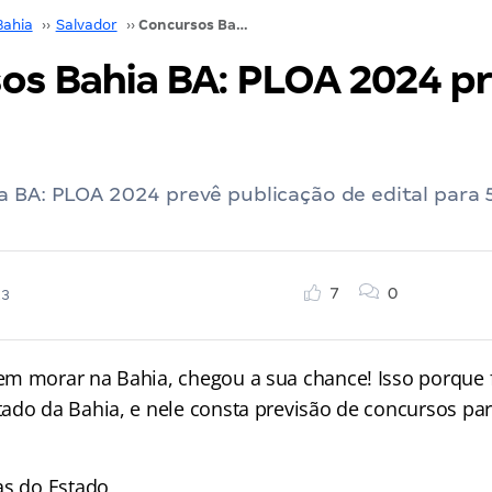
Bahia
››
Salvador
››
Concursos Bahia BA: PLOA 2024 prevê vagas!
os Bahia BA: PLOA 2024 p
 BA: PLOA 2024 prevê publicação de edital para 
7
0
23
m morar na Bahia, chegou a sua chance! Isso porque f
ado da Bahia, e nele consta previsão de concursos par
as do Estado