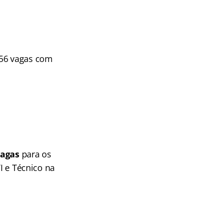
156 vagas com
vagas
para os
TI e Técnico na