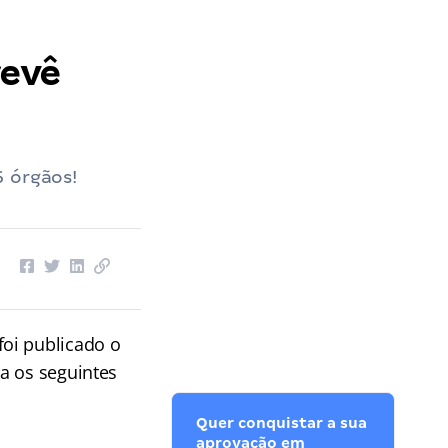
revê
5 órgãos!
oi publicado o
a os seguintes
Quer conquistar a sua
aprovação em