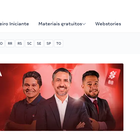
iro Iniciante
Materiais gratuitos
Webstories
O
RR
RS
SC
SE
SP
TO