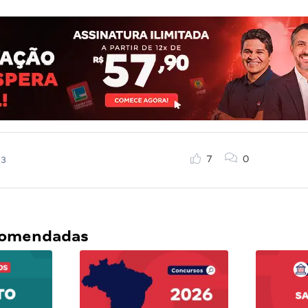
7
0
23
ecomendadas