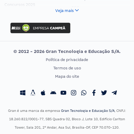
Concursos 2025
FCC
Veja mais
Concurso Nacional Unificado
FGV
Concurso Ibama
Idecan
Concurso MPU
Selecon
Editais publicados
Uniase
© 2012 - 2026 Gran Tecnologia e Educação S/A.
Vunesp
Política de privacidade
CONCURSOS POR PROFISSÃO
EXAME DE ORDEM
Termos de uso
Concursos Administrativos
OAB
Mapa do site
Concursos Educação
Prova OAB
Concursos Fiscais
Calendário OAB
Concursos Jurídicos
Questões OAB
Concursos Militares
Recursos OAB
Gran é uma marca da empresa
Gran Tecnologia e Educação S/A
, CNPJ:
Concursos Policiais
Exame de Ordem
18.260.822/0001-77, SBS Quadra 02, Bloco J, Lote 10, Edifício Carlton
Concursos Saúde
Tower, Sala 201, 2º Andar, Asa Sul, Brasília-DF, CEP 70.070-120.