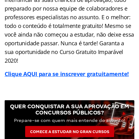
preparado por nossa equipe de colaboradores e
professores especialistas no assunto. E o melhor:
todo o conteúdo é totalmente gratuito! Mesmo se
você ainda não começou a estudar, não deixe essa
oportunidade passar. Nunca é tarde! Garanta a
sua oportunidade no Curso Gratuito Imparável
2020!
Clique AQUI para se inscrever gratuitamente!
QUER CONQUISTAR A SUA APROVAÇÃO EM
CONCURSOS PÚBLICOS?
Prepare-se com quem mais entende do assunto!
COMECE A ESTUDAR NO GRAN CURSOS