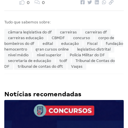
0
0
Tudo que sabemos sobre:
câmara legislativa do df
carreiras
carreiras df
carreiras educação
CBMDF
concurso
corpo de
bombeiros do df
edital
educação
Fiscal
fundação
hemocentro
gran cursos online
legislativo distrital
nível médio
nível superior
Polícia Militar do DF
secretaria de educação
tcdf
Tribunal de Contas do
DF
tribunal de contas do dft
Vagas
Notícias recomendadas