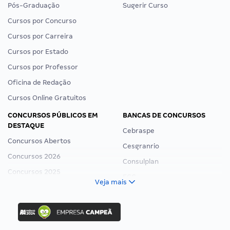
Pós-Graduação
Sugerir Curso
Cursos por Concurso
Cursos por Carreira
Cursos por Estado
Cursos por Professor
Oficina de Redação
Cursos Online Gratuitos
CONCURSOS PÚBLICOS EM
BANCAS DE CONCURSOS
DESTAQUE
Cebraspe
Concursos Abertos
Cesgranrio
Concursos 2026
Consulplan
Concursos 2025
FCC
Veja mais
Concurso Nacional Unificado
FGV
Concurso Ibama
Idecan
Concurso MPU
Selecon