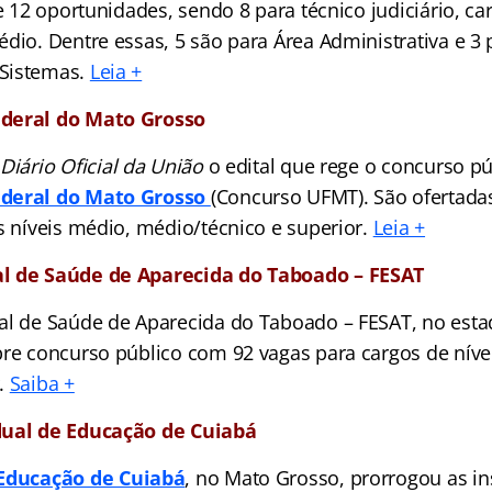
de 12 oportunidades, sendo 8 para técnico judiciário, ca
dio. Dentre essas, 5 são para Área Administrativa e 3 
Sistemas.
Leia +
deral do Mato Grosso
o
Diário Oficial da União
o edital que rege o concurso pú
ederal do Mato Grosso
(Concurso UFMT). São ofertada
s níveis médio, médio/técnico e superior.
Leia +
l de Saúde de Aparecida do Taboado – FESAT
al de Saúde de Aparecida do Taboado – FESAT, no est
bre concurso público com 92 vagas para cargos de níve
.
Saiba +
dual de Educação de Cuiabá
 Educação de Cuiabá
, no Mato Grosso, prorrogou as in