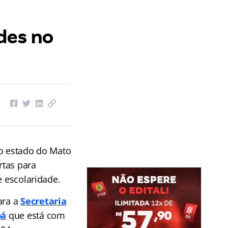
des no
 o estado do Mato
rtas para
e escolaridade.
ara a
Secretaria
bá
que está com