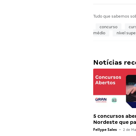
Tudo que sabemos so
concurso
cur
médio
nível supe
Notícias r
5 concursos abe
Nordeste que 
Fellype Sales
•
2 de Ma