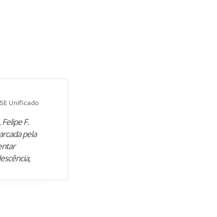
Diana M.
SE Unificado
Concurso SEPLAG CE
 Felipe F.
“Natural de Juazeiro do Norte (CE),
arcada pela
M. encontrou nos estudos o cami
entar
para construir uma nova fase da vi
lescência,
profissional. Após…”