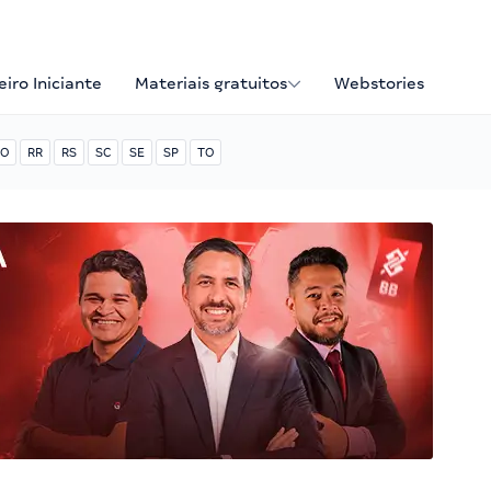
iro Iniciante
Materiais gratuitos
Webstories
O
RR
RS
SC
SE
SP
TO