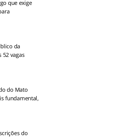
rgo que exige
para
blico da
s 52 vagas
ado do Mato
is fundamental,
scrições do