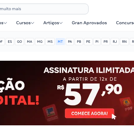
os
Cursos
Artigos
Gran Aprovados
Concurse
DF
ES
GO
MA
MG
MS
MT
PA
PB
PE
PI
PR
RJ
RN
R