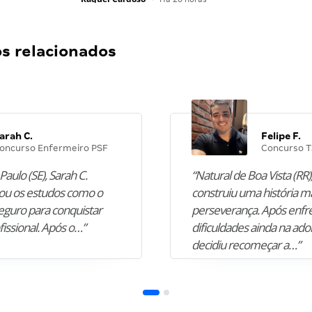
 relacionados
arah C.
Felipe F.
oncurso Enfermeiro PSF
Concurso T
Paulo (SE), Sarah C.
“Natural de Boa Vista (RR),
u os estudos como o
construiu uma história m
guro para conquistar
perseverança. Após enfr
fissional. Após o…”
dificuldades ainda na ado
decidiu recomeçar a…”