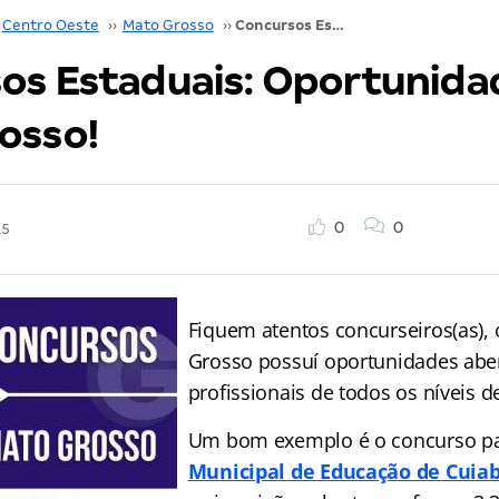
Centro Oeste
››
Mato Grosso
››
Concursos Estaduais: Oportunidades no Mato Grosso!
os Estaduais: Oportunida
osso!
0
0
15
Fiquem atentos concurseiros(as),
Grosso possuí oportunidades abe
profissionais de todos os níveis d
Um bom exemplo é o concurso p
Municipal de Educação de Cuia