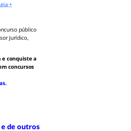
Leia +
oncurso público
sor Jurídico,
 e conquiste a
 em concursos
as.
 e de outros