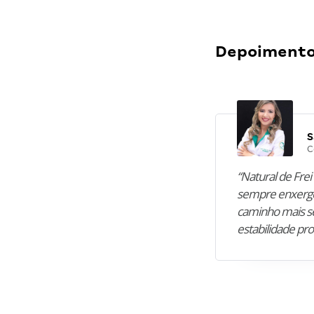
Depoimentos
S
C
“Natural de Frei 
sempre enxergo
caminho mais se
estabilidade pro