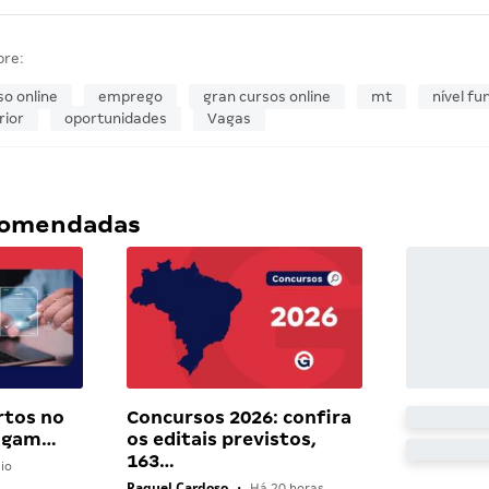
bre:
so online
emprego
gran cursos online
mt
nível f
rior
oportunidades
Vagas
ecomendadas
rtos no
Concursos 2026: confira
pagam…
os editais previstos,
163…
io
Raquel Cardoso
•
Há 20 horas