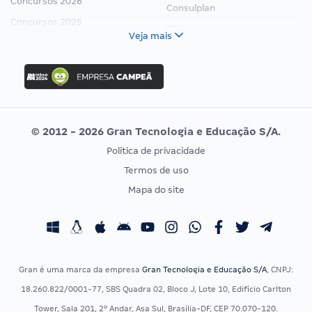
Concursos 2026
Consulplan
Concursos 2025
FCC
Veja mais
Concurso Nacional Unificado
FGV
Concurso Ibama
Idecan
Concurso MPU
Selecon
Editais publicados
Uniase
© 2012 - 2026 Gran Tecnologia e Educação S/A.
Vunesp
Política de privacidade
CONCURSOS POR PROFISSÃO
EXAME DE ORDEM
Termos de uso
Concursos Administrativos
OAB
Mapa do site
Concursos Educação
Prova OAB
Concursos Fiscais
Calendário OAB
Concursos Jurídicos
Questões OAB
Concursos Militares
Recursos OAB
Gran é uma marca da empresa
Gran Tecnologia e Educação S/A
, CNPJ:
Concursos Policiais
Exame de Ordem
18.260.822/0001-77, SBS Quadra 02, Bloco J, Lote 10, Edifício Carlton
Concursos Saúde
Tower, Sala 201, 2º Andar, Asa Sul, Brasília-DF, CEP 70.070-120.