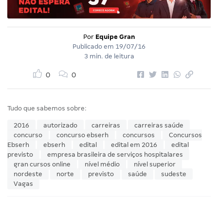
Por
Equipe Gran
Publicado em
19/07/16
3 min. de leitura
0
0
Tudo que sabemos sobre:
2016
autorizado
carreiras
carreiras saúde
concurso
concurso ebserh
concursos
Concursos
Ebserh
ebserh
edital
edital em 2016
edital
previsto
empresa brasileira de serviços hospitalares
gran cursos online
nível médio
nível superior
nordeste
norte
previsto
saúde
sudeste
Vagas