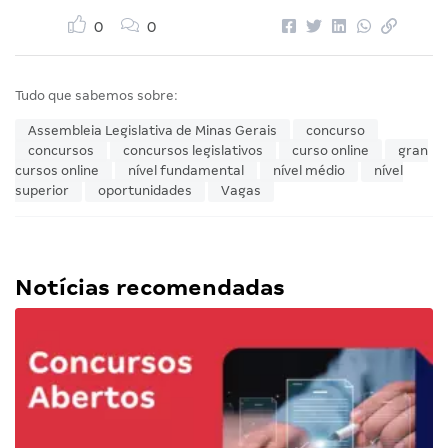
0
0
Tudo que sabemos sobre:
Assembleia Legislativa de Minas Gerais
concurso
concursos
concursos legislativos
curso online
gran
cursos online
nível fundamental
nível médio
nível
superior
oportunidades
Vagas
Notícias recomendadas