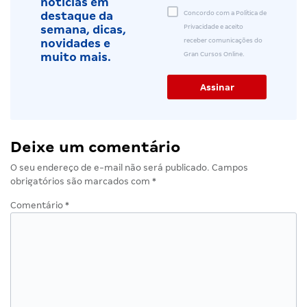
notícias em
Concordo com a Política de
destaque da
Privacidade e aceito
semana, dicas,
receber comunicações do
novidades e
Gran Cursos Online.
muito mais.
Deixe um comentário
O seu endereço de e-mail não será publicado.
Campos
obrigatórios são marcados com
*
Comentário
*