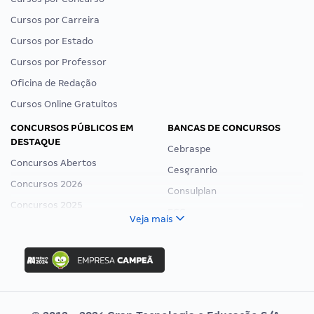
Cursos por Carreira
Cursos por Estado
Cursos por Professor
Oficina de Redação
Cursos Online Gratuitos
CONCURSOS PÚBLICOS EM
BANCAS DE CONCURSOS
DESTAQUE
Cebraspe
Concursos Abertos
Cesgranrio
Concursos 2026
Consulplan
Concursos 2025
FCC
Veja mais
Concurso Nacional Unificado
FGV
Concurso Ibama
Idecan
Concurso MPU
Selecon
Editais publicados
Uniase