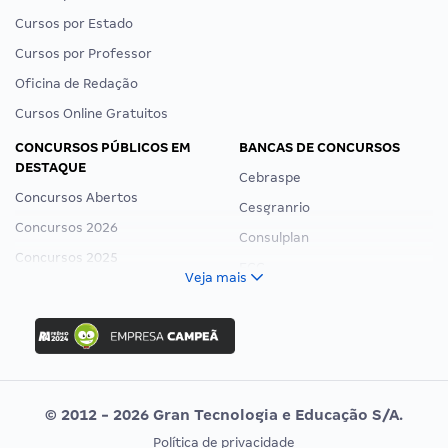
Cursos por Estado
Cursos por Professor
Oficina de Redação
Cursos Online Gratuitos
CONCURSOS PÚBLICOS EM
BANCAS DE CONCURSOS
DESTAQUE
Cebraspe
Concursos Abertos
Cesgranrio
Concursos 2026
Consulplan
Concursos 2025
FCC
Veja mais
Concurso Nacional Unificado
FGV
Concurso Ibama
Idecan
Concurso MPU
Selecon
Editais publicados
Uniase
© 2012 - 2026 Gran Tecnologia e Educação S/A.
Vunesp
Política de privacidade