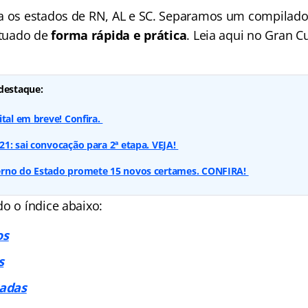
a os estados de RN, AL e SC. Separamos um compilad
ituado de
forma rápida e prática
. Leia aqui no Gran C
destaque:
ital em breve! Confira.
1: sai convocação para 2ª etapa. VEJA!
rno do Estado promete 15 novos certames. CONFIRA!
o o índice abaixo:
os
s
adas