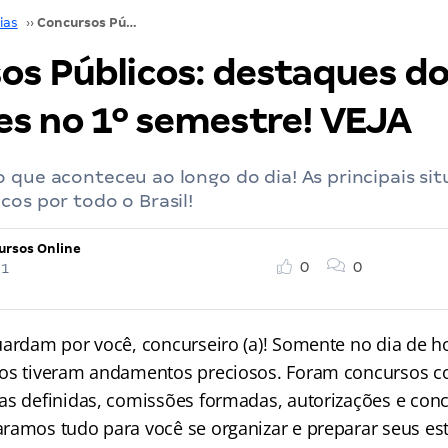
ias
››
Concursos Públicos: destaques do dia. Certames no 1º semestre! VEJA
os Públicos: destaques do 
s no 1º semestre! VEJA
 que aconteceu ao longo do dia! As principais si
cos por todo o Brasil!
ursos Online
0
0
21
uardam por você, concurseiro (a)! Somente no dia de ho
os tiveram andamentos preciosos. Foram concursos c
as definidas, comissões formadas, autorizações e con
ramos tudo para você se organizar e preparar seus es