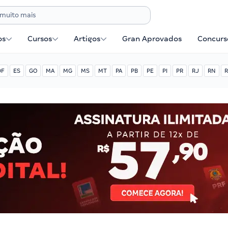
os
Cursos
Artigos
Gran Aprovados
Concurse
DF
ES
GO
MA
MG
MS
MT
PA
PB
PE
PI
PR
RJ
RN
R