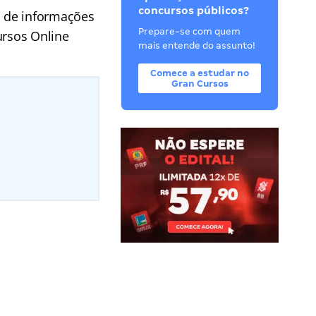
concursos públicos?
o de informações
Prepare-se com quem
ursos Online
mais entende do assunto!
Comece a estudar no
Gran Cursos