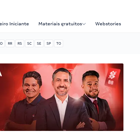
iro Iniciante
Materiais gratuitos
Webstories
O
RR
RS
SC
SE
SP
TO