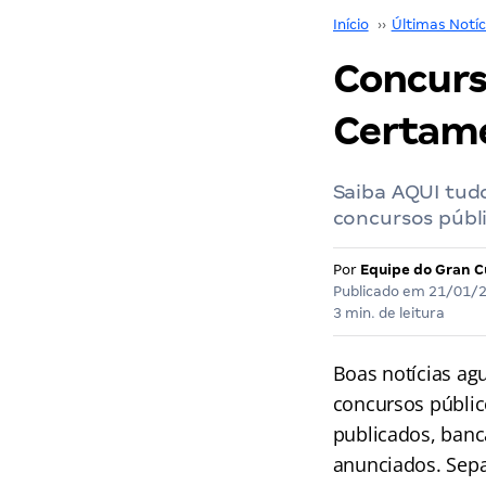
Início
››
Últimas Notíc
Concurs
Certame
Saiba AQUI tudo
concursos públi
Por
Equipe do Gran C
Publicado em
21/01/
3 min. de leitura
Boas notícias ag
concursos públic
publicados, banc
anunciados. Sepa