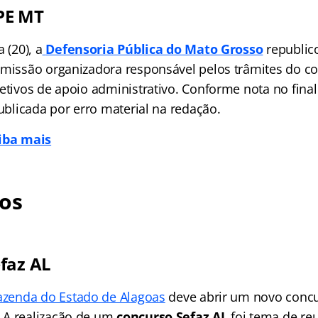
PE MT
 (20), a
Defensoria Pública do Mato Grosso
republic
omissão organizadora responsável pelos trâmites do 
fetivos de apoio administrativo. Conforme nota no fin
publicada por erro material na redação.
aiba mais
os
faz AL
Fazenda do Estado de Alagoas
deve abrir um novo concu
 A realização de um
concurso Sefaz AL
foi tema de reu