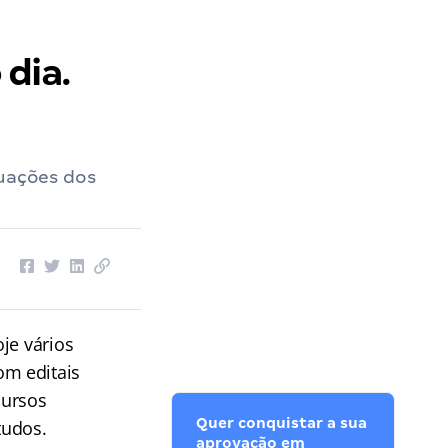
dia.
tuações dos
je vários
om editais
cursos
Quer conquistar a sua
tudos.
aprovação em