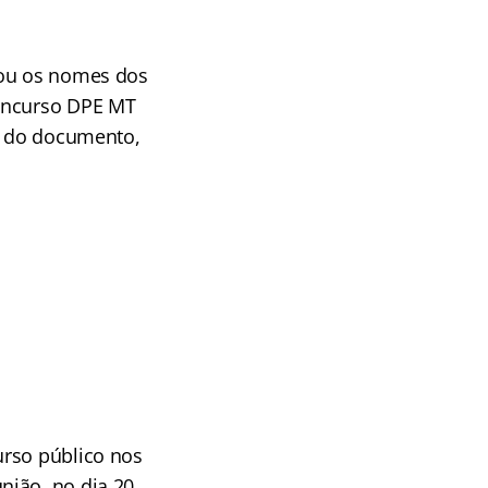
ou os nomes dos
concurso DPE MT
al do documento,
rso público nos
nião, no dia 20