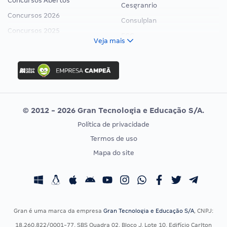
Concursos Abertos
Cesgranrio
Concursos 2026
Consulplan
Concursos 2025
FCC
Veja mais
Concurso Nacional Unificado
FGV
Concurso Ibama
Idecan
Concurso MPU
Selecon
Editais publicados
Uniase
© 2012 - 2026 Gran Tecnologia e Educação S/A.
Vunesp
Política de privacidade
CONCURSOS POR PROFISSÃO
EXAME DE ORDEM
Termos de uso
Concursos Administrativos
OAB
Mapa do site
Concursos Educação
Prova OAB
Concursos Fiscais
Calendário OAB
Concursos Jurídicos
Questões OAB
Concursos Militares
Recursos OAB
Gran é uma marca da empresa
Gran Tecnologia e Educação S/A
, CNPJ:
Concursos Policiais
Exame de Ordem
18.260.822/0001-77, SBS Quadra 02, Bloco J, Lote 10, Edifício Carlton