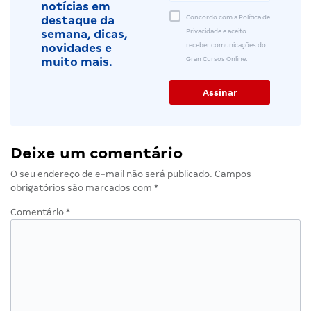
notícias em
Concordo com a Política de
destaque da
Privacidade e aceito
semana, dicas,
receber comunicações do
novidades e
Gran Cursos Online.
muito mais.
Deixe um comentário
O seu endereço de e-mail não será publicado.
Campos
obrigatórios são marcados com
*
Comentário
*