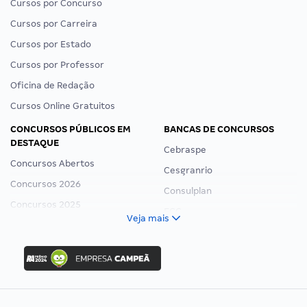
Cursos por Concurso
Cursos por Carreira
Cursos por Estado
Cursos por Professor
Oficina de Redação
Cursos Online Gratuitos
CONCURSOS PÚBLICOS EM
BANCAS DE CONCURSOS
DESTAQUE
Cebraspe
Concursos Abertos
Cesgranrio
Concursos 2026
Consulplan
Concursos 2025
FCC
Veja mais
Concurso Nacional Unificado
FGV
Concurso Ibama
Idecan
Concurso MPU
Selecon
Editais publicados
Uniase