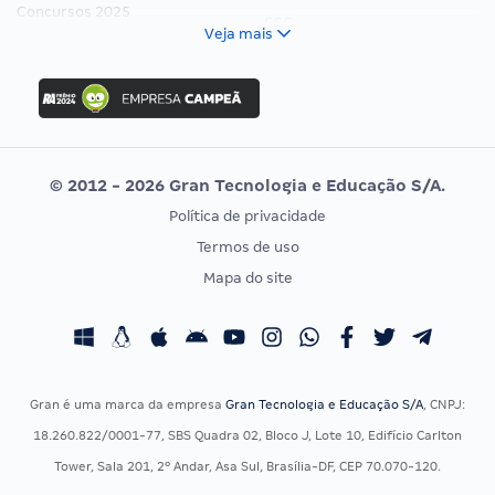
Concursos 2025
FCC
Veja mais
Concurso Nacional Unificado
FGV
Concurso Ibama
Idecan
Concurso MPU
Selecon
Editais publicados
Uniase
© 2012 - 2026 Gran Tecnologia e Educação S/A.
Vunesp
Política de privacidade
CONCURSOS POR PROFISSÃO
EXAME DE ORDEM
Termos de uso
Concursos Administrativos
OAB
Mapa do site
Concursos Educação
Prova OAB
Concursos Fiscais
Calendário OAB
Concursos Jurídicos
Questões OAB
Concursos Militares
Recursos OAB
Gran é uma marca da empresa
Gran Tecnologia e Educação S/A
, CNPJ:
Concursos Policiais
Exame de Ordem
18.260.822/0001-77, SBS Quadra 02, Bloco J, Lote 10, Edifício Carlton
Concursos Saúde
Tower, Sala 201, 2º Andar, Asa Sul, Brasília-DF, CEP 70.070-120.
Concursos Tribunais