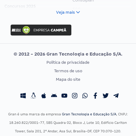
Consulplan
Concursos 2025
FCC
Veja mais
Concurso Nacional Unificado
FGV
Concurso Ibama
Idecan
Concurso MPU
Selecon
Editais publicados
Uniase
© 2012 - 2026 Gran Tecnologia e Educação S/A.
Vunesp
Política de privacidade
CONCURSOS POR PROFISSÃO
EXAME DE ORDEM
Termos de uso
Concursos Administrativos
OAB
Mapa do site
Concursos Educação
Prova OAB
Concursos Fiscais
Calendário OAB
Concursos Jurídicos
Questões OAB
Concursos Militares
Recursos OAB
Gran é uma marca da empresa
Gran Tecnologia e Educação S/A
, CNPJ:
Concursos Policiais
Exame de Ordem
18.260.822/0001-77, SBS Quadra 02, Bloco J, Lote 10, Edifício Carlton
Concursos Saúde
Tower, Sala 201, 2º Andar, Asa Sul, Brasília-DF, CEP 70.070-120.