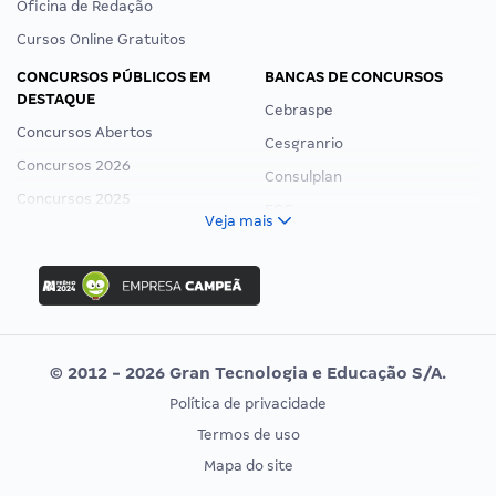
Oficina de Redação
Cursos Online Gratuitos
CONCURSOS PÚBLICOS EM
BANCAS DE CONCURSOS
DESTAQUE
Cebraspe
Concursos Abertos
Cesgranrio
Concursos 2026
Consulplan
Concursos 2025
FCC
Veja mais
Concurso Nacional Unificado
FGV
Concurso Ibama
Idecan
Concurso MPU
Selecon
Editais publicados
Uniase
© 2012 - 2026 Gran Tecnologia e Educação S/A.
Vunesp
Política de privacidade
CONCURSOS POR PROFISSÃO
EXAME DE ORDEM
Termos de uso
Concursos Administrativos
OAB
Mapa do site
Concursos Educação
Prova OAB