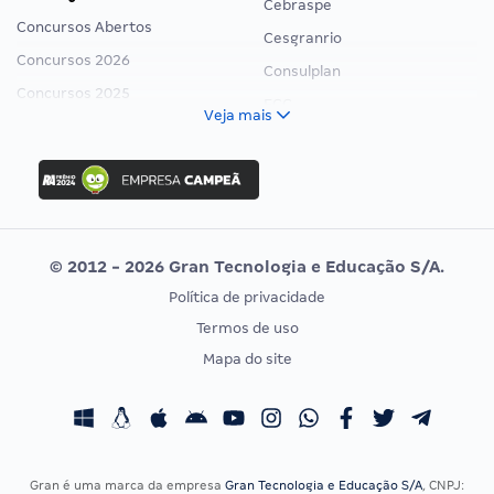
Cebraspe
Concursos Abertos
Cesgranrio
Concursos 2026
Consulplan
Concursos 2025
FCC
Veja mais
Concurso Nacional Unificado
FGV
Concurso Ibama
Idecan
Concurso MPU
Selecon
Editais publicados
Uniase
© 2012 - 2026 Gran Tecnologia e Educação S/A.
Vunesp
Política de privacidade
CONCURSOS POR PROFISSÃO
EXAME DE ORDEM
Termos de uso
Concursos Administrativos
OAB
Mapa do site
Concursos Educação
Prova OAB
Concursos Fiscais
Calendário OAB
Concursos Jurídicos
Questões OAB
Concursos Militares
Recursos OAB
Gran é uma marca da empresa
Gran Tecnologia e Educação S/A
, CNPJ: