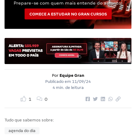
Prepare-se com quem mais entende do assunto!
COMECE A ESTUDAR NO GRAN CURSOS
Por
Equipe Gran
Publicado em
11/09/24
4 min. de leitura
1
0
Tudo que sabemos sobre:
agenda do dia