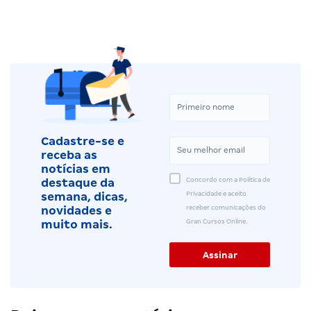
Cadastre-se e
receba as
notícias em
Concordo com a Política de
destaque da
Privacidade e aceito
semana, dicas,
receber comunicações do
novidades e
Gran Cursos Online.
muito mais.