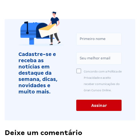
Cadastre-se e
receba as
notícias em
Concordo com a Política de
destaque da
Privacidade e aceito
semana, dicas,
receber comunicações do
novidades e
Gran Cursos Online.
muito mais.
Deixe um comentário