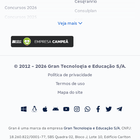
Cesgranrio
Concursos 2026
Consulplan
Concursos 2025
FCC
Veja mais
Concurso Nacional Unificado
FGV
Concurso Ibama
Idecan
Concurso MPU
Selecon
Editais publicados
Uniase
© 2012 - 2026 Gran Tecnologia e Educação S/A.
Vunesp
Política de privacidade
CONCURSOS POR PROFISSÃO
EXAME DE ORDEM
Termos de uso
Concursos Administrativos
OAB
Mapa do site
Concursos Educação
Prova OAB
Concursos Fiscais
Calendário OAB
Concursos Jurídicos
Questões OAB
Concursos Militares
Recursos OAB
Gran é uma marca da empresa
Gran Tecnologia e Educação S/A
, CNPJ:
Concursos Policiais
Exame de Ordem
18.260.822/0001-77, SBS Quadra 02, Bloco J, Lote 10, Edifício Carlton