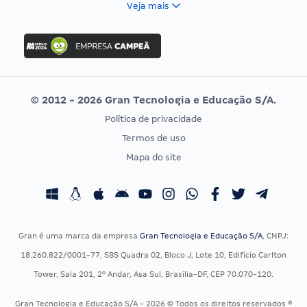
Veja mais
Concurso Nacional Unificado
FGV
Concurso Ibama
Idecan
Concurso MPU
Selecon
Editais publicados
Uniase
© 2012 - 2026 Gran Tecnologia e Educação S/A.
Vunesp
Política de privacidade
CONCURSOS POR PROFISSÃO
EXAME DE ORDEM
Termos de uso
Concursos Administrativos
OAB
Mapa do site
Concursos Educação
Prova OAB
Concursos Fiscais
Calendário OAB
Concursos Jurídicos
Questões OAB
Concursos Militares
Recursos OAB
Gran é uma marca da empresa
Gran Tecnologia e Educação S/A
, CNPJ:
Concursos Policiais
Exame de Ordem
18.260.822/0001-77, SBS Quadra 02, Bloco J, Lote 10, Edifício Carlton
Concursos Saúde
Tower, Sala 201, 2º Andar, Asa Sul, Brasília-DF, CEP 70.070-120.
Concursos Tribunais
Gran Tecnologia e Educação S/A - 2026 © Todos os direitos reservados ®