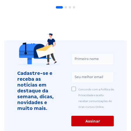
Cadastre-se e
receba as
notícias em
Concordo com a Política de
destaque da
Privacidade e aceito
semana, dicas,
receber comunicações do
novidades e
Gran Cursos Online.
muito mais.