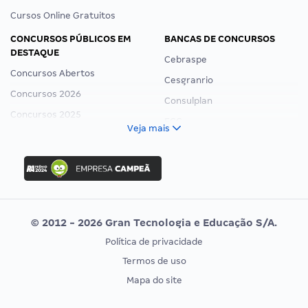
Cursos Online Gratuitos
CONCURSOS PÚBLICOS EM
BANCAS DE CONCURSOS
DESTAQUE
Cebraspe
Concursos Abertos
Cesgranrio
Concursos 2026
Consulplan
Concursos 2025
FCC
Veja mais
Concurso Nacional Unificado
FGV
Concurso Ibama
Idecan
Concurso MPU
Selecon
Editais publicados
Uniase
© 2012 - 2026 Gran Tecnologia e Educação S/A.
Vunesp
Política de privacidade
CONCURSOS POR PROFISSÃO
EXAME DE ORDEM
Termos de uso
Concursos Administrativos
OAB
Mapa do site
Concursos Educação
Prova OAB