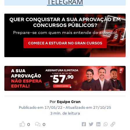
TELEGRAM
QUER CONQUISTAR A SUA APROVAÇÃO EM
CONCURSOS PÚBLICOS?
Prepare-se com quem mais entende do assunto!
COMECE A ESTUDAR NO GRAN CURSOS
Por
Equipe Gran
Publicado em
17/05/22
• Atualizado em
27/10/25
3 min. de leitura
0
0