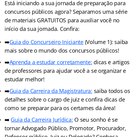
Está iniciando a sua jornada de preparação para
concursos públicos agora? Separamos uma série
de materiais GRATUITOS para auxiliar você no
início da sua jornada. Confira:
➡️
Guia do Concurseiro Iniciante
(Volume 1): saiba
mais sobre o mundo dos concursos públicos!
➡️
Aprenda a estudar corretamente:
dicas e artigos
de professores para ajudar você a se organizar e
estudar melhor!
➡️
Guia da Carreira da Magistratura:
saiba todos os
detalhes sobre o cargo de juiz e confira dicas de
como se preparar para os certames da área!
➡️
Guia da Carreira Jurídic
a
:
O seu sonho é se
tornar Advogado Público, Promotor, Procurador,
Defensor público, Juiz ou Delegado? Conheça