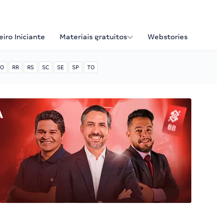
iro Iniciante
Materiais gratuitos
Webstories
O
RR
RS
SC
SE
SP
TO