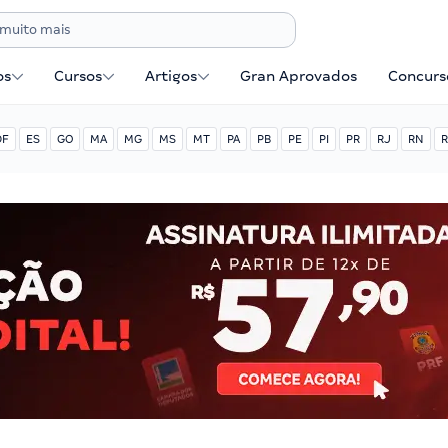
os
Cursos
Artigos
Gran Aprovados
Concurse
DF
ES
GO
MA
MG
MS
MT
PA
PB
PE
PI
PR
RJ
RN
R