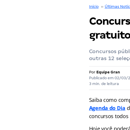
Início
››
Últimas Notíc
Concurs
gratuito
Concursos públi
outras 12 seleç
Por
Equipe Gran
Publicado em
02/03/
3 min. de leitura
Saiba como comp
Agenda do Dia
d
concursos
todos 
Hoje você poderá