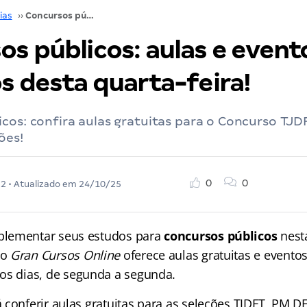
ias
››
Concursos públicos: aulas e eventos gratuitos desta quarta-feira!
os públicos: aulas e event
s desta quarta-feira!
cos: confira aulas gratuitas para o Concurso TJD
ões!
0
0
22
• Atualizado em
24/10/25
lementar seus estudos para
concursos públicos
nesta
o
Gran Cursos Online
oferece aulas gratuitas e evento
os dias, de segunda a segunda.
 conferir aulas gratuitas para as seleções TJDFT, PM D