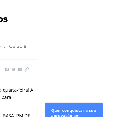
os
FT, TCE SC e
 quarta-feira! A
s para
Quer conquistar a sua
F, BASA, PM DF,
aprovação em