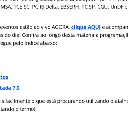
EMSA, TCE SC, PC RJ Delta, EBSERH, PC SP, CGU, UnDF 
 eventos estão ao vivo AGORA,
clique AQUI
e acompan
las do dia. Confira ao longo desta matéria a programa
avegue pelo
índice
abaixo:
itos
tada 7.0
ais facilmente o que está procurando utilizando o atalh
itando o termo!