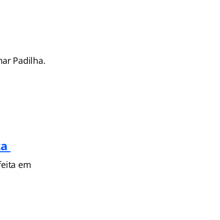
ar Padilha.
ta
feita em