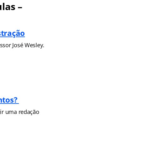
las –
stração
ssor José Wesley.
ntos?
gir uma redação