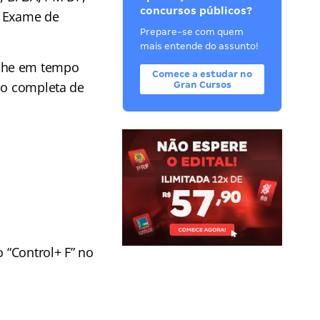
concursos públicos?
e Exame de
Prepare-se com quem
mais entende do assunto!
he em tempo
Comece a estudar no
ção completa de
Gran Cursos
o “Control+ F” no