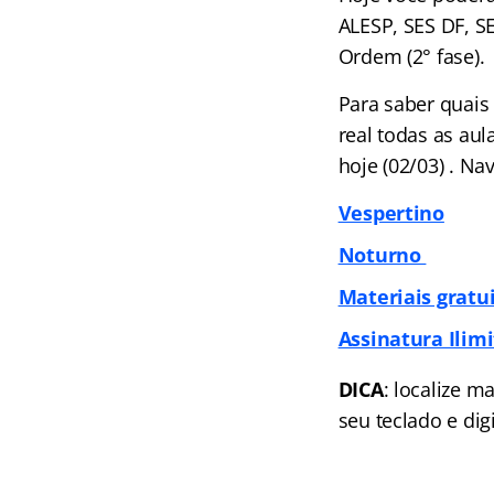
ALESP, SES DF, S
Ordem (2° fase).
Para saber quais
real todas as au
hoje (02/03) . N
Vespertino
Noturno
Materiais gratu
Assinatura Ilimi
DICA
: localize m
seu teclado e dig