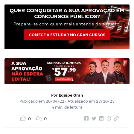
QUER CONQUISTAR A SUA APROVAÇÃO EM
CONCURSOS PÚBLICOS?
Prepare-se com quem mais entende do assunto!
COMECE A ESTUDAR NO GRAN CURSOS
Por
Equipe Gran
Publicado em
20/04/22
• Atualizado em
23/10/23
4 min. de leitura
0
0