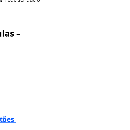
las –
stões