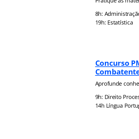
Pratique as maté
8h: Administraçã
19h: Estatística
Concurso PM
Combatente
Aprofunde conhec
9h: Direito Proce
14h Língua Port