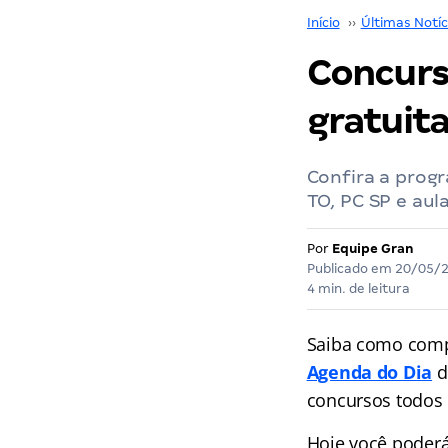
Início
››
Últimas Notíc
Concurs
gratuita
Confira a prog
TO, PC SP e aul
Por
Equipe Gran
Publicado em
20/05/
4 min. de leitura
Saiba como comp
Agenda do Dia
d
concursos
todos 
Hoje você poderá