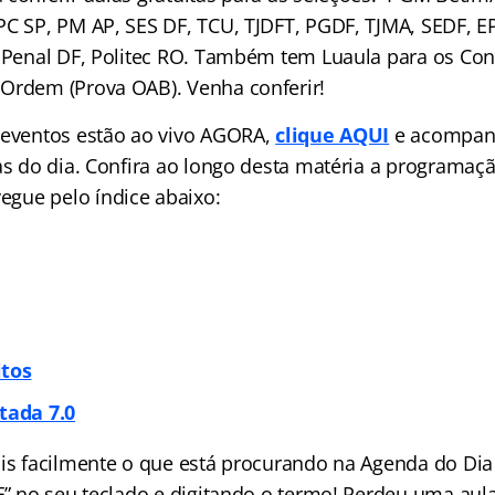
PC SP, PM AP, SES DF, TCU, TJDFT, PGDF, TJMA, SEDF, E
a Penal DF, Politec RO. Também tem Luaula para os Con
Ordem (Prova OAB). Venha conferir!
 eventos estão ao vivo AGORA,
clique AQUI
e acompan
las do dia. Confira ao longo desta matéria a programa
avegue pelo
índice
abaixo:
itos
tada 7.0
ais facilmente o que está procurando na Agenda do Dia 
 F” no seu teclado e digitando o termo! Perdeu uma aul