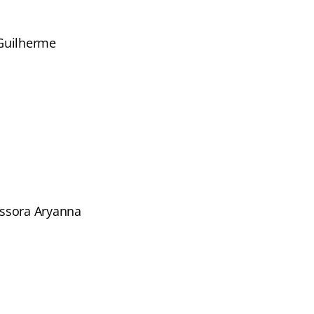
 Guilherme
essora Aryanna