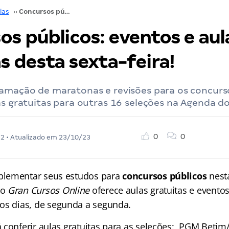
ias
››
Concursos públicos: eventos e aulas gratuitas desta sexta-feira!
os públicos: eventos e aul
s desta sexta-feira!
ramação de maratonas e revisões para os concurso
as gratuitas para outras 16 seleções na Agenda do
0
0
22
• Atualizado em
23/10/23
lementar seus estudos para
concursos públicos
nesta
o
Gran Cursos Online
oferece aulas gratuitas e evento
os dias, de segunda a segunda.
 conferir aulas gratuitas para as seleções: PGM Betim