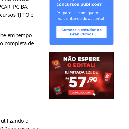
concursos públicos?
PCAR, PC BA,
Prepare-se com quem
cursos TJ TO e
mais entende do assunto!
Comece a estudar no
he em tempo
Gran Cursos
ção completa de
utilizando o
a? Pode ser que o