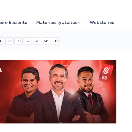
iro Iniciante
Materiais gratuitos
Webstories
O
RR
RS
SC
SE
SP
TO