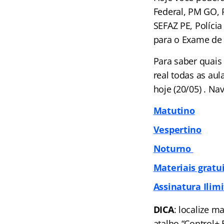
Federal, PM GO, 
SEFAZ PE, Políci
para o Exame de 
Para saber quais
real todas as au
hoje (20/05) . N
Matutino
Vespertino
Noturno
Materiais gratu
Assinatura Ilimi
DICA
: localize m
atalho “Control+