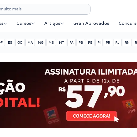
os
Cursos
Artigos
Gran Aprovados
Concurse
DF
ES
GO
MA
MG
MS
MT
PA
PB
PE
PI
PR
RJ
RN
R