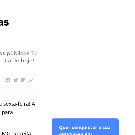
as
s públicos TJ
 Dia de hoje!
 sexta-feira! A
s para
Quer conquistar a sua
/ MG, Receita
aprovação em