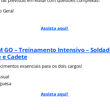
rias previstas em edital com questões complexas!
o Geral
Assista aqui!
 GO – Treinamento Intensivo – Solda
 e Cadete
imentos essenciais para os dois cargos!
ssual
uguesa
Assista aqui!