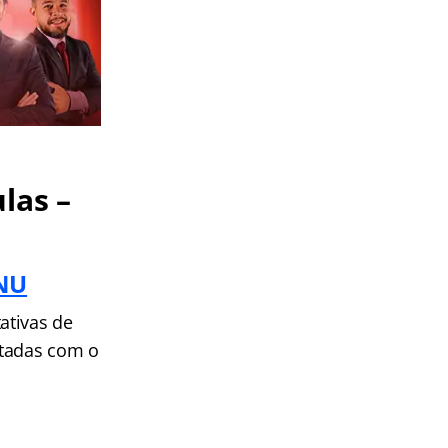
las –
CNU
ativas de
ntadas com o