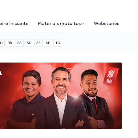
iro Iniciante
Materiais gratuitos
Webstories
O
RR
RS
SC
SE
SP
TO