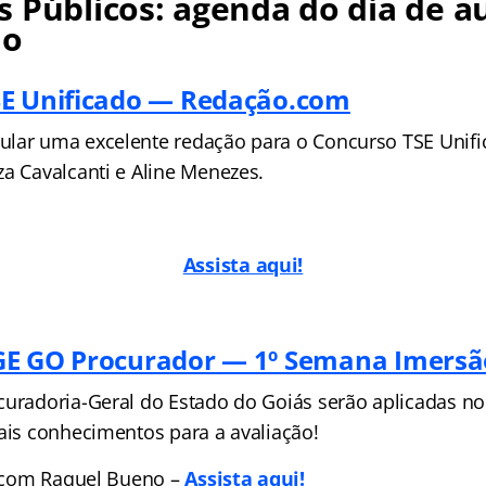
 Públicos: agenda do dia de au
no
SE Unificado — Redação.com
lar uma excelente redação para o Concurso TSE Unif
za Cavalcanti e Aline Menezes.
Assista aqui!
E GO Procurador — 1º Semana Imersão
curadoria-Geral do Estado do Goiás serão aplicadas no 
pais conhecimentos para a avaliação!
l com Raquel Bueno –
Assista aqui!