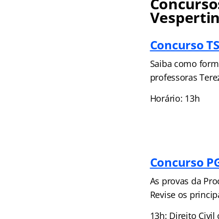
Concursos
Vesperti
Concurso T
Saiba como formu
professoras Tere
Horário: 13h
Concurso PG
As provas da Pro
Revise os princi
13h: Direito Civi