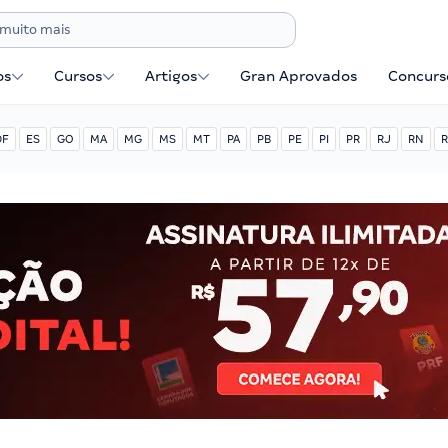
os
Cursos
Artigos
Gran Aprovados
Concurse
DF
ES
GO
MA
MG
MS
MT
PA
PB
PE
PI
PR
RJ
RN
R