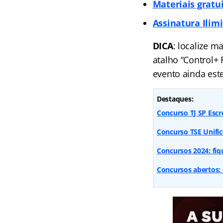
Materiais gratu
Assinatura Ilim
DICA
: localize m
atalho “Control+
evento ainda est
Destaques:
Concurso TJ SP Escr
Concurso TSE Unifi
Concursos 2024: fiq
Concursos abertos: 