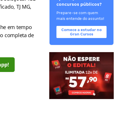
concursos públicos?
icado, TJ MG,
Prepare-se com quem
mais entende do assunto!
he em tempo
Comece a estudar no
ção completa de
Gran Cursos
app!