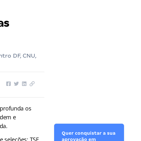
as
tro DF, CNU,
profunda os
rdem e
da.
Quer conquistar a sua
e seleções: TSE
aprovação em