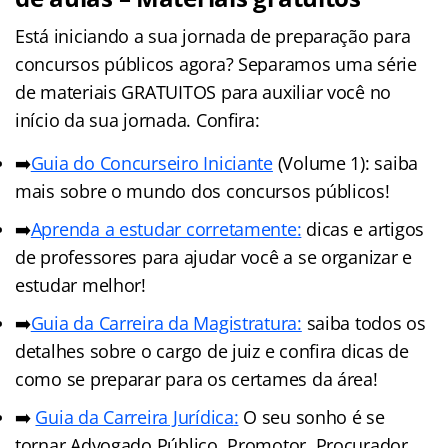
Está iniciando a sua jornada de preparação para
concursos públicos agora? Separamos uma série
de materiais GRATUITOS para auxiliar você no
início da sua jornada. Confira:
➡️
Guia do Concurseiro Iniciante
(Volume 1): saiba
mais sobre o mundo dos concursos públicos!
➡️
Aprenda a estudar corretamente:
dicas e artigos
de professores para ajudar você a se organizar e
estudar melhor!
➡️
Guia da Carreira da Magistratura:
saiba todos os
detalhes sobre o cargo de juiz e confira dicas de
como se preparar para os certames da área!
➡️
Guia da Carreira Jurídic
a
:
O seu sonho é se
tornar Advogado Público, Promotor, Procurador,