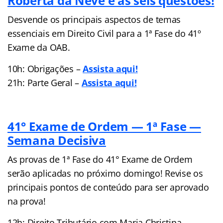
Roberta da Neve e as seis questões!
Desvende os principais aspectos de temas
essenciais em Direito Civil para a 1ª Fase do 41º
Exame da OAB.
10h: Obrigações –
Assista aqui!
21h: Parte Geral –
Assista aqui!
41° Exame de Ordem — 1ª Fase —
Semana Decisiva
As provas de 1ª Fase do 41° Exame de Ordem
serão aplicadas no próximo domingo! Revise os
principais pontos de conteúdo para ser aprovado
na prova!
12h: Direito Tributário com Maria Christina