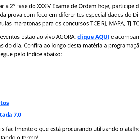
zar a 2° fase do XXXIV Exame de Ordem hoje, participe 
a prova com foco em diferentes especialidades do Dir
ulas maratonas para os concursos TCE RJ, MAPA, TJ T
 eventos estão ao vivo AGORA,
clique AQUI
e acompan
las do dia. Confira ao longo desta matéria a programa
avegue pelo
índice
abaixo:
itos
tada 7.0
ais facilmente o que está procurando utilizando o atalh
itando o termo!