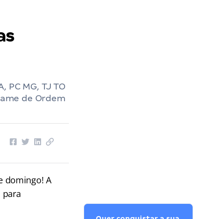
as
A, PC MG, TJ TO
 Exame de Ordem
e domingo! A
s para
Quer conquistar a sua