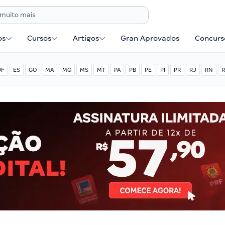
os
Cursos
Artigos
Gran Aprovados
Concurse
DF
ES
GO
MA
MG
MS
MT
PA
PB
PE
PI
PR
RJ
RN
R