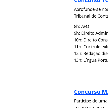
Aprofunde-se nos
Tribunal de Conta
8h: AFO
9h: Direito Admin
10h: Direito Cons
11h: Controle ex
12h: Redação dis
13h: Língua Port
Concurso M
Participe de uma
assuntos para o 