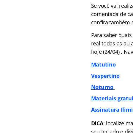
Se você vai reali
comentada de cad
confira também a
Para saber quais
real todas as au
hoje (24/04) . N
Matutino
Vespertino
Noturno
Materiais gratu
Assinatura Ilimi
DICA
: localize m
seu teclado e dig