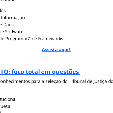
dos
a Informação
de Dados
de Software
 de Programação e Frameworks
Assista aqui!
 TO: foco total em questões
onhecimentos para a seleção do Tribunal de Justiça d
itucional
guesa