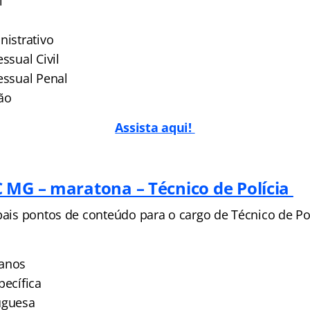
l
nistrativo
ssual Civil
essual Penal
ão
Assista aqui!
 MG – maratona – Técnico de Polícia
pais pontos de conteúdo para o cargo de Técnico de Pol
manos
pecífica
uguesa