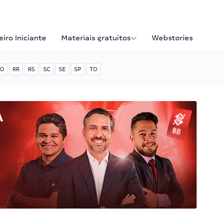
iro Iniciante
Materiais gratuitos
Webstories
O
RR
RS
SC
SE
SP
TO