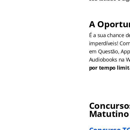
A Oportu
É a sua chance d
imperdíveis! Com
em Questão, App 
Audiobooks na We
por tempo limit
Concursos
Matutino
Concurso TCE