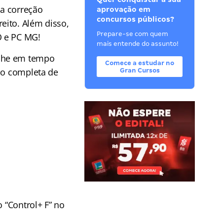
da correção
aprovação em
concursos públicos?
eito. Além disso,
Prepare-se com quem
O e PC MG!
mais entende do assunto!
he em tempo
Comece a estudar no
ção completa de
Gran Cursos
o “Control+ F” no