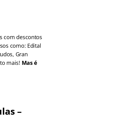
os com descontos
sos como: Edital
tudos, Gran
ito mais!
Mas é
las –