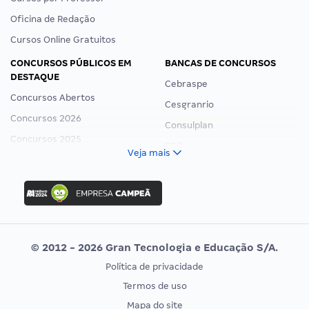
Oficina de Redação
Cursos Online Gratuitos
CONCURSOS PÚBLICOS EM
BANCAS DE CONCURSOS
DESTAQUE
Cebraspe
Concursos Abertos
Cesgranrio
Concursos 2026
Consulplan
Concursos 2025
FCC
Veja mais
Concurso Nacional Unificado
FGV
Concurso Ibama
Idecan
Concurso MPU
Selecon
Editais publicados
Uniase
© 2012 - 2026 Gran Tecnologia e Educação S/A.
Vunesp
Política de privacidade
CONCURSOS POR PROFISSÃO
EXAME DE ORDEM
Termos de uso
Concursos Administrativos
OAB
Mapa do site