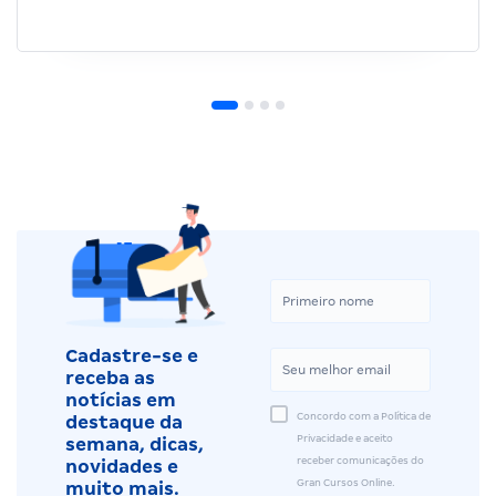
Cadastre-se e
receba as
notícias em
Concordo com a Política de
destaque da
Privacidade e aceito
semana, dicas,
receber comunicações do
novidades e
Gran Cursos Online.
muito mais.