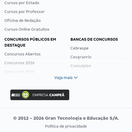
Cursos por Estado
Cursos por Professor
Oficina de Redação
Cursos Online Gratuitos
CONCURSOS PÚBLICOS EM
BANCAS DE CONCURSOS
DESTAQUE
Cebraspe
Concursos Abertos
Cesgranrio
Concursos 2026
Consulplan
Concursos 2025
FCC
Veja mais
Concurso Nacional Unificado
FGV
Concurso Ibama
Idecan
Concurso MPU
Selecon
Editais publicados
Uniase
© 2012 - 2026 Gran Tecnologia e Educação S/A.
Vunesp
Política de privacidade
CONCURSOS POR PROFISSÃO
EXAME DE ORDEM