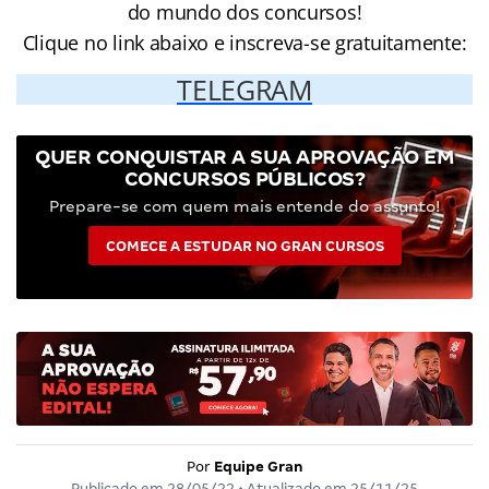
do mundo dos concursos!
Clique no link abaixo e inscreva-se gratuitamente:
TELEGRAM
QUER CONQUISTAR A SUA APROVAÇÃO EM
CONCURSOS PÚBLICOS?
Prepare-se com quem mais entende do assunto!
COMECE A ESTUDAR NO GRAN CURSOS
Por
Equipe Gran
Publicado em
28/05/22
• Atualizado em
25/11/25