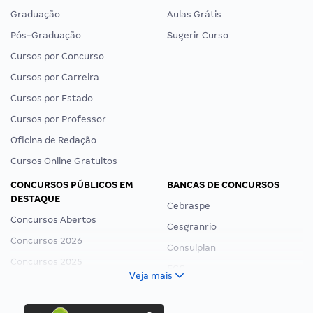
Graduação
Aulas Grátis
Pós-Graduação
Sugerir Curso
Cursos por Concurso
Cursos por Carreira
Cursos por Estado
Cursos por Professor
Oficina de Redação
Cursos Online Gratuitos
CONCURSOS PÚBLICOS EM
BANCAS DE CONCURSOS
DESTAQUE
Cebraspe
Concursos Abertos
Cesgranrio
Concursos 2026
Consulplan
Concursos 2025
FCC
Veja mais
Concurso Nacional Unificado
FGV
Concurso Ibama
Idecan